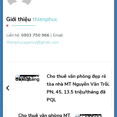
Giới thiệu
thienphuc
Liên hệ:
0903 750 966
| Email:
thienphucagency@gmail.com
Điều
hướng
Cho thuê văn phòng đẹp rẻ
bài
tòa nhà MT Nguyễn Văn Trỗi,
PN, 45, 13.5 triệu/tháng đã
viết
PQL
Cho thuê văn phòng MT