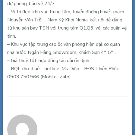
55m2,
dự phòng, bảo vệ 24/7.
16
– Vị trí đẹp, khu vực trung tâm, tuyến đường huyết mạch
triệu/
Nguyễn Văn Trỗi – Nam Kỳ Khởi Nghĩa, kết nối dễ dàng
tháng
từ khu sân bay TSN với trung tâm Q1,Q3, với các quận vệ
tinh.
– Khu vực tập trung cao ốc văn phòng hiện đại, cơ quan
nhà nước, Ngân Hàng, Showroom, Khách Sạn 4*, 5*…….
– Giá thuê tốt, hợp đồng lâu dài ổn định.
– BQL cho thuê – hotline: Ms Diệp – BĐS Thiên Phúc –
0903.750.966 (Mobile -Zalo)