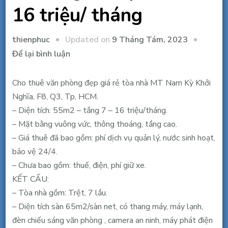
16 triệu/ tháng
Updated on
9 Tháng Tám, 2023
thienphuc
tại
Để lại bình luận
Cho
thuê
Cho thuê văn phòng đẹp giá rẻ tòa nhà MT Nam Kỳ Khởi
văn
Nghĩa, F8, Q3, Tp, HCM.
phòng
– Diện tích: 55m2 – tầng 7 – 16 triệu/tháng.
đẹp
– Mặt bằng vuông vức, thông thoáng, tầng cao.
rẻ
– Giá thuê đã bao gồm: phí dịch vụ quản lý, nước sinh hoạt,
MT
bảo vệ 24/4.
Nam
– Chưa bao gồm: thuế, điện, phí giữ xe.
Kỳ
KẾT CẤU:
Khởi
– Tòa nhà gồm: Trệt, 7 lầu.
Nghĩa,
– Diện tích sàn 65m2/sàn net, có thang máy, máy lạnh,
Q3,
đèn chiếu sáng văn phòng , camera an ninh, máy phát điện