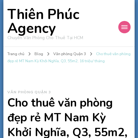
Thiên Phúc
Agency
Chuyên Văn Phòng Cho Thuê Tại HCM
Trang chủ
Blog
Văn phòng Quận 3
Cho thuê văn phòng
đẹp rẻ MT Nam Kỳ Khởi Nghĩa, Q3, 55m2, 16 triệu/ tháng
VĂN PHÒNG QUẬN 3
Cho thuê văn phòng
đẹp rẻ MT Nam Kỳ
Khởi Nghĩa, Q3, 55m2,