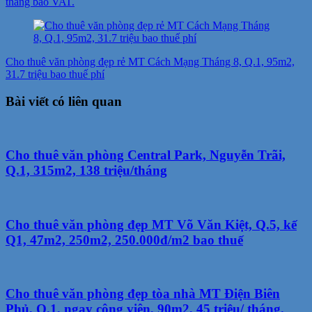
tháng bao VAT.
Cho thuê văn phòng đẹp rẻ MT Cách Mạng Tháng 8, Q.1, 95m2,
31.7 triệu bao thuế phí
Bài viết có liên quan
Cho thuê văn phòng Central Park, Nguyễn Trãi,
Q.1, 315m2, 138 triệu/tháng
Cho thuê văn phòng đẹp MT Võ Văn Kiệt, Q.5, kế
Q1, 47m2, 250m2, 250.000đ/m2 bao thuế
Cho thuê văn phòng đẹp tòa nhà MT Điện Biên
Phủ, Q.1, ngay công viên, 90m2, 45 triệu/ tháng.