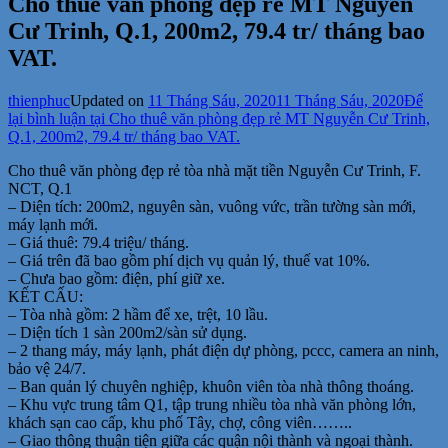
Cho thuê văn phòng đẹp rẻ MT Nguyễn
Cư Trinh, Q.1, 200m2, 79.4 tr/ tháng bao
VAT.
thienphuc
Updated on
11 Tháng Sáu, 2020
11 Tháng Sáu, 2020
Để
lại bình luận
tại Cho thuê văn phòng đẹp rẻ MT Nguyễn Cư Trinh,
Q.1, 200m2, 79.4 tr/ tháng bao VAT.
Cho thuê văn phòng đẹp rẻ tòa nhà mặt tiền Nguyễn Cư Trinh, F.
NCT, Q.1
– Diện tích: 200m2, nguyên sàn, vuông vức, trần tường sàn mới,
máy lạnh mới.
– Giá thuê: 79.4 triệu/ tháng.
– Giá trên đã bao gồm phí dịch vụ quản lý, thuế vat 10%.
– Chưa bao gồm: điện, phí giữ xe.
KẾT CẤU:
– Tòa nhà gồm: 2 hầm để xe, trệt, 10 lầu.
– Diện tích 1 sàn 200m2/sàn sử dụng.
– 2 thang máy, máy lạnh, phát điện dự phòng, pccc, camera an ninh,
bảo vệ 24/7.
– Ban quản lý chuyên nghiệp, khuôn viên tòa nhà thông thoáng.
– Khu vực trung tâm Q1, tập trung nhiều tòa nhà văn phòng lớn,
khách sạn cao cấp, khu phố Tây, chợ, công viên……..
– Giao thông thuận tiện giữa các quận nội thành và ngoại thành.