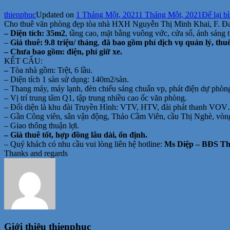
thienphuc
Updated on
1 Tháng Một, 2021
1 Tháng Một, 2021
Để lại b
Cho thuê văn phòng đẹp tòa nhà HXH Nguyễn Thị Minh Khai, F. 
– Diện tích: 35m2
, tầng cao, mặt bằng vuông vức, cửa sổ, ánh sáng t
–
Giá thuê: 9.8 triệu/ tháng
,
đã bao gồm phí dịch vụ quản lý, th
– Chưa bao gồm: điện, phí giữ xe.
KẾT CẤU:
–
Tòa nhà gồm: Trệt, 6 lầu.
– Diện tích 1 sàn sử dụng: 140m2/sàn.
– Thang máy, máy lạnh, đèn chiếu sáng chuẩn vp, phát điện dự phòng
– Vị trí trung tâm Q1, tập trung nhiều cao ốc văn phòng.
– Đối diện là khu đài Truyền Hình: VTV, HTV, đài phát thanh VO
– Gần Công viên, sân vận động, Thảo Cầm Viên, cầu Thị Nghè, v
– Giao thông thuận lợi.
– Giá thuê tốt, hợp đồng lâu dài, ổn định.
– Quý khách có nhu cầu vui lòng liên hệ hotline:
Ms Diệp – BĐS Thi
Thanks and regards
Giới thiệu
thienphuc