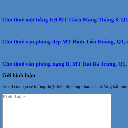
Cho thuê mặt bằng trệt MT Cách Mạng Tháng 8, Q1, 
Cho thuê văn phòng đẹp MT Đinh Tiên Hoàng, Q1, 40
Cho thuê văn phòng hạng B, MT Hai Bà Trưng, Q1, 1
Gửi bình luận
Email của bạn sẽ không được hiển thị công khai.
Các trường bắt buộ
Phản
hồi