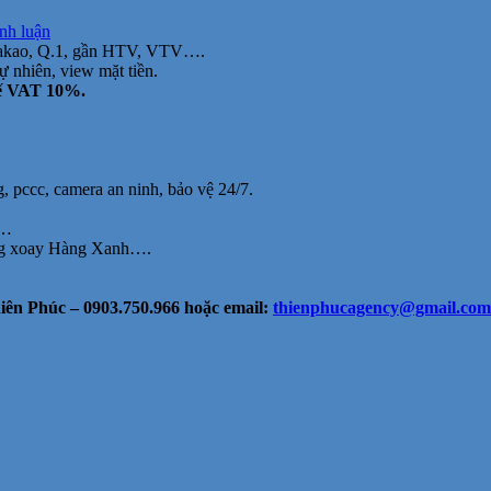
tại
ình luận
Cho
Đakao, Q.1, gần HTV, VTV….
thuê
ự nhiên, view mặt tiền.
văn
uế VAT 10%.
phòng
Nguyễn
Thị
Minh
Khai,
, pccc, camera an ninh, bảo vệ 24/7.
Q1,
gần
V…
HTV,
òng xoay Hàng Xanh….
35m2,
9.8
triệu
ên Phúc – 0903.750.966 hoặc email:
thienphucagency@gmail.com
bao
thuế
phí