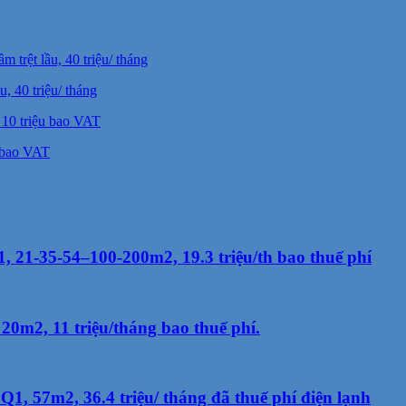
, 40 triệu/ tháng
 bao VAT
 21-35-54–100-200m2, 19.3 triệu/th bao thuế phí
0m2, 11 triệu/tháng bao thuế phí.
1, 57m2, 36.4 triệu/ tháng đã thuế phí điện lạnh