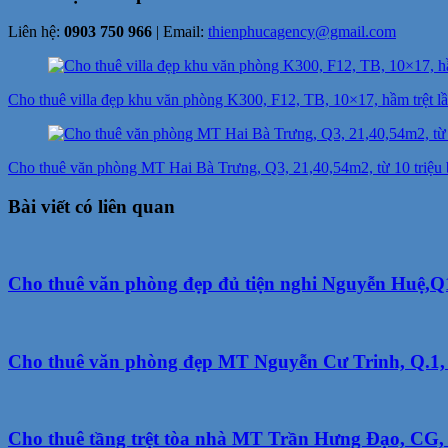
Liên hệ:
0903 750 966
| Email:
thienphucagency@gmail.com
Điều
hướng
Cho thuê villa đẹp khu văn phòng K300, F12, TB, 10×17, hầm trệt lầu
bài
viết
Cho thuê văn phòng MT Hai Bà Trưng, Q3, 21,40,54m2, từ 10 triệu
Bài viết có liên quan
Cho thuê văn phòng đẹp đủ tiện nghi Nguyễn Huệ,Q1,
Cho thuê văn phòng đẹp MT Nguyễn Cư Trinh, Q.1, 2
Cho thuê tầng trệt tòa nhà MT Trần Hưng Đạo, CG, Q