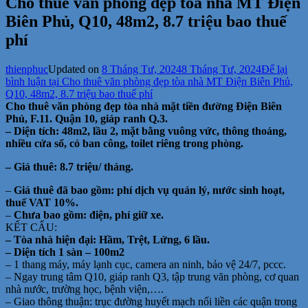
Cho thuê văn phòng đẹp tòa nhà MT Điện
Biên Phủ, Q10, 48m2, 8.7 triệu bao thuế
phí
thienphuc
Updated on
8 Tháng Tư, 2024
8 Tháng Tư, 2024
Để lại
bình luận
tại Cho thuê văn phòng đẹp tòa nhà MT Điện Biên Phủ,
Q10, 48m2, 8.7 triệu bao thuế phí
Cho thuê văn phòng đẹp tòa nhà mặt tiền đường Điện Biên
Phủ, F.11. Quận 10, giáp ranh Q.3.
– Diện tích: 48m2, lầu 2, mặt bằng vuông vức, thông thoáng,
nhiều cửa sổ, có ban công, toilet riêng trong phòng.
– Giá thuê: 8.7 triệu/ tháng.
–
Giá thuê
đã bao gồm: phí dịch vụ quản lý, nước sinh hoạt,
thuế VAT 10%.
–
Chưa bao gồm: điện, phí giữ xe.
KẾT CẤU:
– Tòa nhà hiện đại: Hầm, Trệt, Lửng, 6 lầu.
– Diện tích 1 sàn – 100m2
– 1 thang máy, máy lạnh cục, camera an ninh, bảo vệ 24/7, pccc.
– Ngay trung tâm Q10, giáp ranh Q3, tập trung văn phòng, cơ quan
nhà nước, trường học, bệnh viện,….
– Giao thông thuận: trục đường huyết mạch nối liền các quận trong