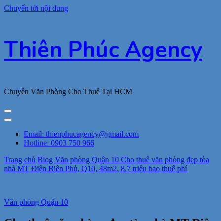
Chuyển tới nội dung
Thiên Phúc Agency
Chuyên Văn Phòng Cho Thuê Tại HCM
Email: thienphucagency@gmail.com
Hotline: 0903 750 966
Trang chủ
Blog
Văn phòng Quận 10
Cho thuê văn phòng đẹp tòa
nhà MT Điện Biên Phủ, Q10, 48m2, 8.7 triệu bao thuế phí
Văn phòng Quận 10