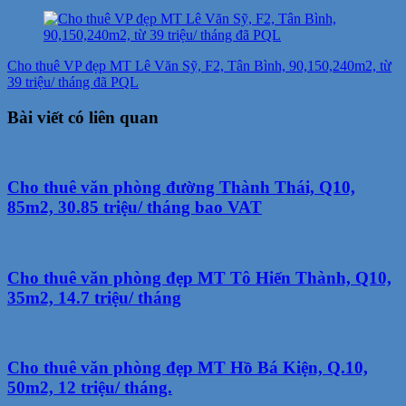
Cho thuê VP đẹp MT Lê Văn Sỹ, F2, Tân Bình, 90,150,240m2, từ
39 triệu/ tháng đã PQL
Bài viết có liên quan
Cho thuê văn phòng đường Thành Thái, Q10,
85m2, 30.85 triệu/ tháng bao VAT
Cho thuê văn phòng đẹp MT Tô Hiến Thành, Q10,
35m2, 14.7 triệu/ tháng
Cho thuê văn phòng đẹp MT Hồ Bá Kiện, Q.10,
50m2, 12 triệu/ tháng.