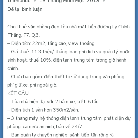
13 Tháng Mười Một, 2019
thienphuc
tại
Để lại bình luận
Cho
thuê
Cho thuê văn phòng đẹp tòa nhà mặt tiền đường Lý Chính
văn
Thắng, F7, Q.3.
phòng
– Diện tích: 22m2, tầng cao, view thoáng.
MT
– Giá thuê: 11.3 triệu/ tháng, bao phí dịch vụ quản lý, nước
Lý
sinh hoạt, thuế 10%, điện lạnh trung tâm trong giờ hành
Chính
chính.
Thắng,
– Chưa bao gồm: điện thiết bị sử dụng trong văn phòng,
gần
phí giữ xe, phí ngoài giờ.
NKKN,
KẾT CẤU:
22m2,
– Tòa nhà hiện đại với: 2 hầm xe, trệt, 8 lầu.
11.3
– Diện tích 1 sàn hơn 350m2/sàn.
tr/th
– 3 thang máy, hệ thống điện lạnh trung tâm, phát điện dự
bao
phòng, camera an ninh, bảo vệ 24/7
thuế
– Ban quản lý chuyên nghiệp, sảnh tiếp tân rộng rãi.