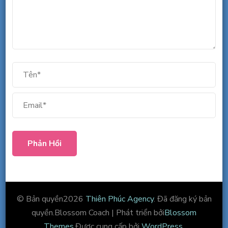
© Bản quyền2026
Thiên Phúc Agency
. Đã đăng ký bản
quyền.
Blossom Coach | Phát triển bởi
Blossom
Themes
.Được cung cấp bởi
WordPress
.