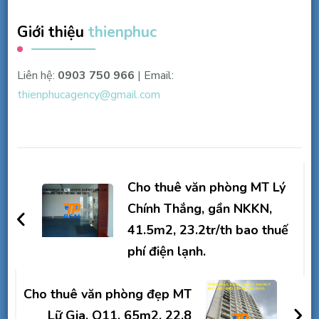
Giới thiệu
thienphuc
Liên hệ:
0903 750 966
| Email:
thienphucagency@gmail.com
Điều
hướng
Cho thuê văn phòng MT Lý
bài
Chính Thắng, gần NKKN,
41.5m2, 23.2tr/th bao thuế
viết
phí điện lạnh.
Cho thuê văn phòng đẹp MT
Lữ Gia, Q11, 65m2, 22.8