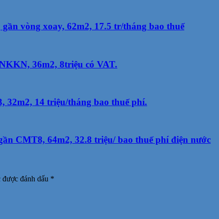
ần vòng xoay, 62m2, 17.5 tr/tháng bao thuế
 NKKN, 36m2, 8triệu có VAT.
32m2, 14 triệu/tháng bao thuế phí.
ần CMT8, 64m2, 32.8 triệu/ bao thuế phí điện nước
c được đánh dấu
*