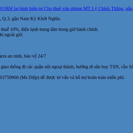
2019
Để lại bình luận
tại Cho thuê văn phòng MT Lý Chính Thắng, gần N
7, Q.3, gần Nam Kỳ Khởi Nghĩa.
, thuế 10%, điện lạnh trung tâm trong giờ hành chính.
hí ngoài giờ.
era an ninh, bảo vệ 24/7
ao thông đi các quận nội ngoại thành, hướng đi sân bay TSN, cầu Sà
03750966 (Ms Diệp) để được tư vấn và hỗ trợ hoàn toàn miễn phí.