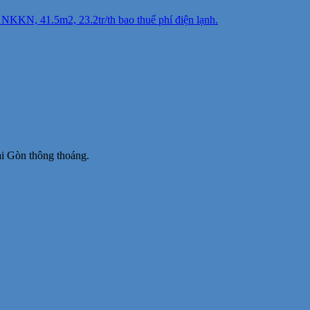
KKN, 41.5m2, 23.2tr/th bao thuế phí điện lạnh.
i Gòn thông thoáng.