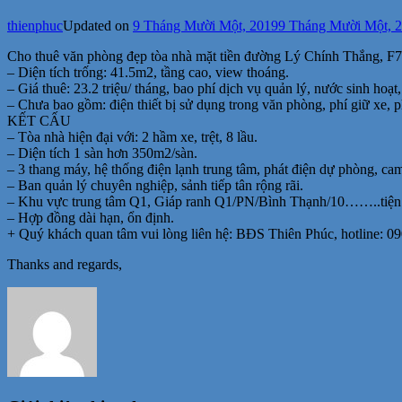
thienphuc
Updated on
9 Tháng Mười Một, 2019
9 Tháng Mười Một, 
Cho thuê văn phòng đẹp tòa nhà mặt tiền đường Lý Chính Thắng, F
– Diện tích trống: 41.5m2, tầng cao, view thoáng.
– Giá thuê: 23.2 triệu/ tháng, bao phí dịch vụ quản lý, nước sinh hoạt
– Chưa bao gồm: điện thiết bị sử dụng trong văn phòng, phí giữ xe, p
KẾT CẤU
– Tòa nhà hiện đại với: 2 hầm xe, trệt, 8 lầu.
– Diện tích 1 sàn hơn 350m2/sàn.
– 3 thang máy, hệ thống điện lạnh trung tâm, phát điện dự phòng, cam
– Ban quản lý chuyên nghiệp, sảnh tiếp tân rộng rãi.
– Khu vực trung tâm Q1, Giáp ranh Q1/PN/Bình Thạnh/10……..tiện gi
– Hợp đồng dài hạn, ổn định.
+ Quý khách quan tâm vui lòng liên hệ: BĐS Thiên Phúc, hotline: 09
Thanks and regards,