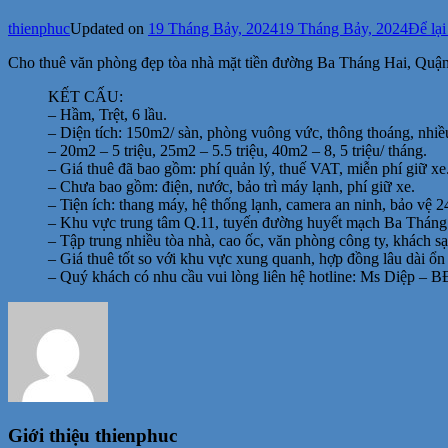
thienphuc
Updated on
19 Tháng Bảy, 2024
19 Tháng Bảy, 2024
Để lại
Cho thuê văn phòng đẹp tòa nhà mặt tiền đường Ba Tháng Hai, Quận
KẾT CẤU:
– Hầm, Trệt, 6 lầu.
– Diện tích: 150m2/ sàn, phòng vuông vức, thông thoáng, nhiề
– 20m2 – 5 triệu, 25m2 – 5.5 triệu, 40m2 – 8, 5 triệu/ tháng.
– Giá thuê đã bao gồm: phí quản lý, thuế VAT, miễn phí giữ xe
– Chưa bao gồm: điện, nước, bảo trì máy lạnh, phí giữ xe.
– Tiện ích: thang máy, hệ thống lạnh, camera an ninh, bảo vệ 24
– Khu vực trung tâm Q.11, tuyến đường huyết mạch Ba Tháng Hai
– Tập trung nhiều tòa nhà, cao ốc, văn phòng công ty, khách s
– Giá thuê tốt so với khu vực xung quanh, hợp đồng lâu dài ổn
– Quý khách có nhu cầu vui lòng liên hệ hotline: Ms Diệp – 
Giới thiệu
thienphuc