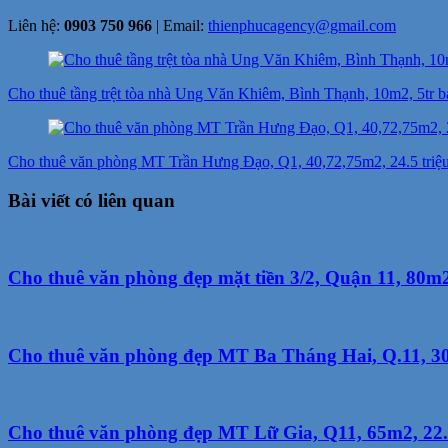
Liên hệ:
0903 750 966
| Email:
thienphucagency@gmail.com
Điều
hướng
Cho thuê tầng trệt tòa nhà Ung Văn Khiêm, Bình Thạnh, 10m2, 5tr b
bài
viết
Cho thuê văn phòng MT Trần Hưng Đạo, Q1, 40,72,75m2, 24.5 triệu 
Bài viết có liên quan
Cho thuê văn phòng đẹp mặt tiền 3/2, Quận 11, 80m2,
Cho thuê văn phòng đẹp MT Ba Tháng Hai, Q.11, 30m
Cho thuê văn phòng đẹp MT Lữ Gia, Q11, 65m2, 22.8 