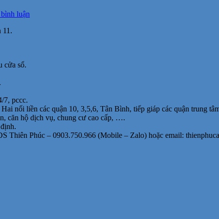
tại
 bình luận
Cho
 11.
thuê
văn
phòng
đường
u cửa sổ.
Ba
Tháng
.
Hai,
Q.11,
/7, pccc.
40m2,
 nối liền các quận 10, 3,5,6, Tân Bình, tiếp giáp các quận trung tâm
giá
ạn, căn hộ dịch vụ, chung cư cao cấp, ….
8,5tr/th
 định.
BĐS Thiên Phúc – 0903.750.966 (Mobile – Zalo) hoặc email: thienphu