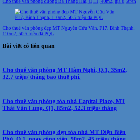
Cho thuê văn phòng đường Ba Tháng Hai, Q.11, 40m2, giá 8,5tr/th
bài
viết
Cho thuê văn phòng đẹp MT Nguyễn Cửu Vân, F17, Bình Thạnh,
110m2, 50.5 triệu đã PQL
Bài viết có liên quan
Cho thuê văn phòng MT Hàm Nghi, Q.1, 35m2,
32.7 triệu/ tháng bao thuế phí.
Cho thuê văn phòng tòa nhà Capital Place, MT
Thái Văn Lung, Q1, 85m2, 52.3 triệu/ tháng
Cho thuê văn phòng đẹp tòa nhà MT Điện Biên
Phủ, Q.1, ngay công viên, 90m2, 45 triệu/ tháng.