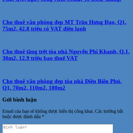
Cho thuê văn phòng đẹp MT Trần Hưng Đạo, Q1,
75m2, 42.8 triệu có VAT điện lạnh
Cho thuê tầng trệt tòa nhà Nguyễn Phi Khanh, Q.1,
30m2, 12.9 triệu bao thuế VAT
Cho thuê văn phòng đẹp tòa nhà Điện Biên Phủ,
Q1, 70m2, 110m2, 180m2
Gửi bình luận
Email của bạn sẽ không được hiển thị công khai.
Các trường bắt
buộc được đánh dấu
*
Phản
hồi