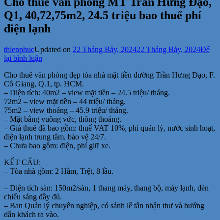
Cho thuê văn phòng MT Trần Hưng Đạo,
Q1, 40,72,75m2, 24.5 triệu bao thuế phí
điện lạnh
thienphuc
Updated on
22 Tháng Bảy, 2024
22 Tháng Bảy, 2024
Để
tại
lại bình luận
Cho
Cho thuê văn phòng đẹp tòa nhà mặt tiền đường Trần Hưng Đạo, F.
thuê
Cô Giang, Q.1, tp. HCM.
văn
– Diện tích: 40m2 – view mặt tiền – 24.5 triệu/ tháng.
phòng
72m2 – view mặt tiền – 44 triệu/ tháng.
MT
75m2 – view thoáng – 45.9 triệu/ tháng.
Trần
– Mặt bằng vuông vức, thông thoáng.
Hưng
– Giá thuê đã bao gồm: thuế VAT 10%, phí quản lý, nước sinh hoạt,
Đạo,
điện lạnh trung tâm, bảo vệ 24/7.
Q1,
– Chưa bao gồm: điện, phí giữ xe.
40,72,75m2,
24.5
KẾT CẤU:
triệu
– Tòa nhà gồm: 2 Hầm, Trệt, 8 lầu.
bao
thuế
– Diện tích sàn: 150m2/sàn, 1 thang máy, thang bộ, máy lạnh, đèn
phí
chiếu sáng đầy đủ.
điện
– Ban Quản lý chuyên nghiệp, có sảnh lễ tân nhận thư và hướng
lạnh
dẫn khách ra vào.