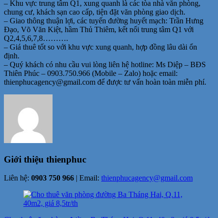
– Khu vực trung tâm Q1, xung quanh là các tòa nhà văn phòng,
chung cư, khách sạn cao cấp, tiện đặt văn phòng giao dịch.
– Giao thông thuận lợi, các tuyến đường huyết mạch: Trần Hưng
Đạo, Võ Văn Kiệt, hầm Thủ Thiêm, kết nối trung tâm Q1 với
Q2,4,5,6,7,8……….
– Giá thuê tốt so với khu vực xung quanh, hợp đồng lâu dài ổn
định.
– Quý khách có nhu cầu vui lòng liên hệ hotline: Ms Diệp – BĐS
Thiên Phúc – 0903.750.966 (Mobile – Zalo) hoặc email:
thienphucagency@gmail.com để được tư vấn hoàn toàn miễn phí.
Giới thiệu
thienphuc
Liên hệ:
0903 750 966
| Email:
thienphucagency@gmail.com
Điều
hướng