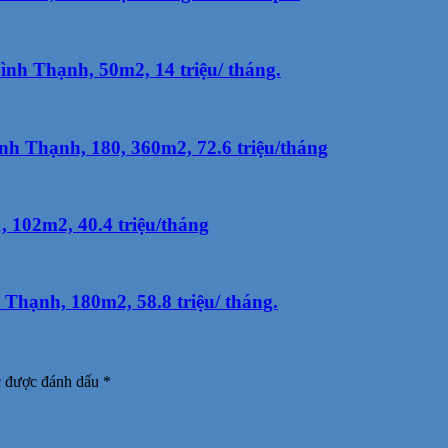
h Thạnh, 50m2, 14 triệu/ tháng.
h Thạnh, 180, 360m2, 72.6 triệu/tháng
 102m2, 40.4 triệu/tháng
hạnh, 180m2, 58.8 triệu/ tháng.
c được đánh dấu
*