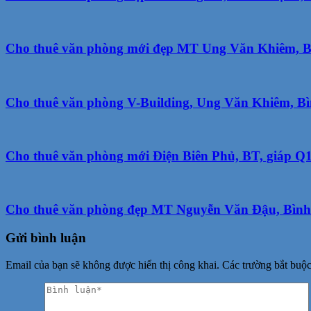
Cho thuê văn phòng mới đẹp MT Ung Văn Khiêm, Bìn
Cho thuê văn phòng V-Building, Ung Văn Khiêm, Bìn
Cho thuê văn phòng mới Điện Biên Phủ, BT, giáp Q1,
Cho thuê văn phòng đẹp MT Nguyễn Văn Đậu, Bình T
Gửi bình luận
Email của bạn sẽ không được hiển thị công khai.
Các trường bắt buộ