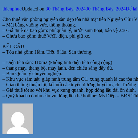
thienphuc
Updated on
30 Tháng Bảy, 2024
30 Tháng Bảy, 2024
Để lại
Cho thuê văn phòng nguyên sàn đẹp tòa nhà mặt tiền Nguyễn Cửu Vâ
– Mặt bằng vuông vức, thông thoáng.
– Giá thuê đã bao gồm: phí quản lý, nước sinh hoạt, bảo vệ 24/7.
– Chưa bao gồm: thuế VAT, điện, phí giữ xe.
KẾT CẤU:
– Tòa nhà gồm: Hầm, Trệt, 6 lầu, Sân thượng.
– Diện tích sàn: 110m2 (không tính diện tích công cộng)
– thang máy, thang bộ, máy lạnh, đèn chiếu sáng đầy đủ.
– Ban Quản lý chuyên nghiệp.
– Khu vực sầm uất, giáp ranh trung tâm Q1, xung quanh là các tòa nh
– Giao thông thuận lợi, kết nối các tuyến đường huyết mạch: Trư
– Giá thuê tốt so với khu vực xung quanh, hợp đồng lâu dài ổn định.
– Quý khách có nhu cầu vui lòng liên hệ hotline: Ms Diệp – BĐS Th