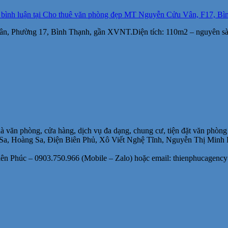
 bình luận
tại Cho thuê văn phòng đẹp MT Nguyễn Cửu Vân, F17, Bìn
n, Phường 17, Bình Thạnh, gần XVNT.Diện tích: 110m2 – nguyên sàn –
à văn phòng, cửa hàng, dịch vụ đa dạng, chung cư, tiện đặt văn phòng 
ờng Sa, Hoàng Sa, Điện Biên Phủ, Xô Viết Nghệ Tĩnh, Nguyễn Thị M
iên Phúc – 0903.750.966 (Mobile – Zalo) hoặc email: thienphucagenc