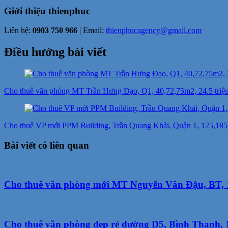
Giới thiệu
thienphuc
Liên hệ:
0903 750 966
| Email:
thienphucagency@gmail.com
Điều hướng bài viết
Cho thuê văn phòng MT Trần Hưng Đạo, Q1, 40,72,75m2, 24.5 triệu 
Cho thuê VP mới PPM Building, Trần Quang Khải, Quận 1, 125,185
Bài viết có liên quan
Cho thuê văn phòng mới MT Nguyễn Văn Đậu, BT, 14
Cho thuê văn phòng đẹp rẻ đường D5, Bình Thạnh, 1