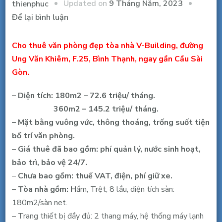
Updated on
9 Tháng Năm, 2023
thienphuc
tại
Để lại bình luận
Cho
thuê
Cho thuê văn phòng đẹp tòa nhà V-Building, đường
văn
Ung Văn Khiêm, F.25, Bình Thạnh, ngay gần Cầu Sài
phòng
Gòn.
V-
– Diện tích: 180m2 – 72.6 triệu/ tháng.
Building,
360m2 – 145.2 triệu/ tháng.
Ung
– Mặt bằng vuông vức, thông thoáng, trống suốt tiện
Văn
bố trí văn phòng.
Khiêm,
–
Giá thuê
đã bao gồm: phí quản lý, nước sinh hoạt,
Bình
bảo trì, bảo vệ 24/7.
Thạnh,
–
Chưa bao gồm: thuế VAT, điện, phí giữ xe.
180,
–
Tòa nhà gồm: H
ầm,
Trệt, 8 lầu, diện tích sàn:
360m2,
180m2/sàn net.
72.6
– Trang thiết bị đầy đủ: 2 thang máy, hệ thống máy lạnh
triệu/tháng