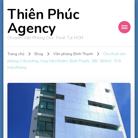
Thiên Phúc
Agency
Chuyên Văn Phòng Cho Thuê Tại HCM
Trang chủ
Blog
Văn phòng Bình Thạnh
Cho thuê văn
phòng V-Building, Ung Văn Khiêm, Bình Thạnh, 180, 360m2, 72.6
triệu/tháng