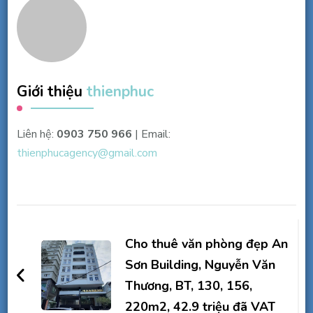
Giới thiệu
thienphuc
Liên hệ:
0903 750 966
| Email:
thienphucagency@gmail.com
Điều
hướng
Cho thuê văn phòng đẹp An
bài
Sơn Building, Nguyễn Văn
Thương, BT, 130, 156,
viết
220m2, 42.9 triệu đã VAT