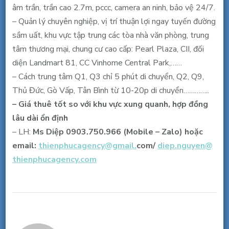
âm trần, trần cao 2.7m, pccc, camera an ninh, bảo vệ 24/7.
– Quản lý chuyên nghiệp, vị trí thuận lợi ngay tuyến đường
sầm uất, khu vực tập trung các tòa nhà văn phòng, trung
tâm thương mại, chung cư cao cấp: Pearl Plaza, CII, đối
diện Landmart 81, CC Vinhome Central Park,……
– Cách trung tâm Q1, Q3 chỉ 5 phút di chuyển, Q2, Q9,
Thủ Đức, Gò Vấp, Tân Bình từ 10-20p di chuyển…………..
– Giá thuê tốt so với khu vực xung quanh, hợp đồng
lâu dài ổn định
– LH:
Ms Diệp 0903.750.966 (Mobile – Zalo) hoặc
email:
thienphucagency@gmail.
c
om/
diep.nguyen@
thienphucagency.com