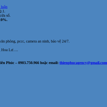
tại
 luận
Cho
Q.1.
thuê
cửa sổ.
văn
 10%.
phòng
Nguyễn
Thị
Minh
Khai,
 văn phòng, pccc, camera an ninh, bảo vệ 24/7.
Q1,
gần
ng Hoa Lư….
HTV,
38m2,
11.5
ên Phúc – 0903.750.966 hoặc email:
thienphucagency@gmail.com
triệu
bao
thuế