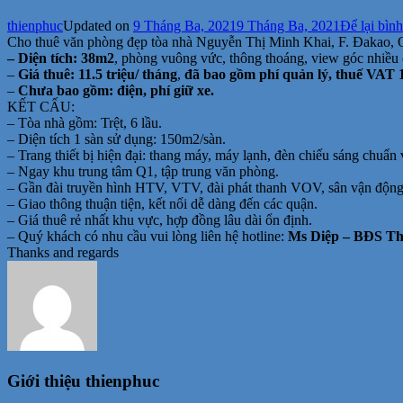
thienphuc
Updated on
9 Tháng Ba, 2021
9 Tháng Ba, 2021
Để lại bình
Cho thuê văn phòng đẹp tòa nhà Nguyễn Thị Minh Khai, F. Đakao, 
– Diện tích: 38m2
, phòng vuông vức, thông thoáng, view góc nhiều 
–
Giá thuê: 11.5 triệu/ tháng
,
đã bao gồm phí quản lý, thuế VAT
–
Chưa bao gồm: điện, phí giữ xe.
KẾT CẤU:
– Tòa nhà gồm: Trệt, 6 lầu.
– Diện tích 1 sàn sử dụng: 150m2/sàn.
– Trang thiết bị hiện đại: thang máy, máy lạnh, đèn chiếu sáng chuẩn
– Ngay khu trung tâm Q1, tập trung văn phòng.
– Gần đài truyền hình HTV, VTV, đài phát thanh VOV, sân vận độ
– Giao thông thuận tiện, kết nối dễ dàng đến các quận.
– Giá thuê rẻ nhất khu vực, hợp đồng lâu dài ổn định.
– Quý khách có nhu cầu vui lòng liên hệ hotline:
Ms Diệp – BĐS Thi
Thanks and regards
Giới thiệu
thienphuc