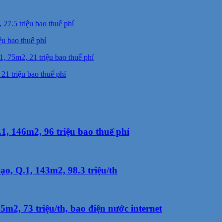
u bao thuế phí
1 triệu bao thuế phí
1, 146m2, 96 triệu bao thuế phí
, Q.1, 143m2, 98.3 triệu/th
2, 73 triệu/th, bao điện nước internet