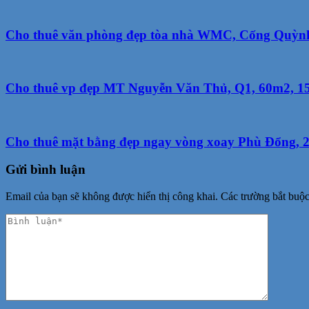
Cho thuê văn phòng đẹp tòa nhà WMC, Cống Quỳnh, 
Cho thuê vp đẹp MT Nguyễn Văn Thủ, Q1, 60m2, 15 
Cho thuê mặt bằng đẹp ngay vòng xoay Phù Đổng, 22
Gửi bình luận
Email của bạn sẽ không được hiển thị công khai.
Các trường bắt buộ
Phản
hồi