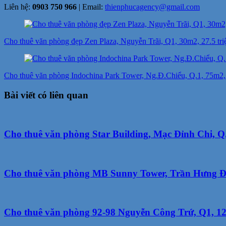
Liên hệ:
0903 750 966
| Email:
thienphucagency@gmail.com
Điều
hướng
Cho thuê văn phòng đẹp Zen Plaza, Nguyễn Trãi, Q1, 30m2, 27.5 triệ
bài
viết
Cho thuê văn phòng Indochina Park Tower, Ng.Đ.Chiểu, Q.1, 75m2, 2
Bài viết có liên quan
Cho thuê văn phòng Star Building, Mạc Đỉnh Chi, Q.
Cho thuê văn phòng MB Sunny Tower, Trần Hưng Đạo
Cho thuê văn phòng 92-98 Nguyễn Công Trứ, Q1, 125m