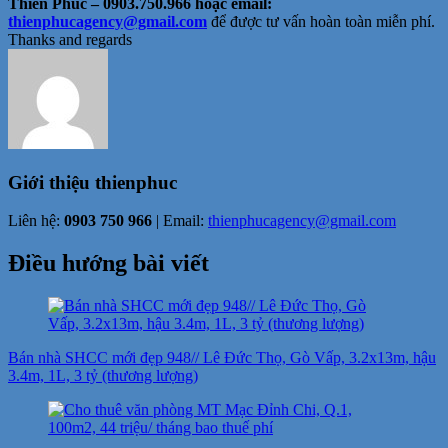
Thiên Phúc – 0903.750.966 hoặc email:
thienphucagency@gmail.com
để được tư vấn hoàn toàn miễn phí.
Thanks and regards
Giới thiệu
thienphuc
Liên hệ:
0903 750 966
| Email:
thienphucagency@gmail.com
Điều hướng bài viết
Bán nhà SHCC mới đẹp 948// Lê Đức Thọ, Gò Vấp, 3.2x13m, hậu
3.4m, 1L, 3 tỷ (thương lượng)