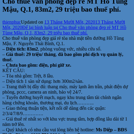
Cho thuê văn phòng đẹp rẻ MT Hồ Tùng
Mậu, Q.1, 83m2, 29 triệu bao thuế phí.
thienphuc
Updated on
13 Tháng Mười Một, 2020
13 Tháng Mười
Một, 2020
Để lại bình luận
tại Cho thuê văn phòng đẹp rẻ MT Hồ
Tùng Mậu, Q.1, 83m2, 29 triệu bao thuế phí.
Cho thuê văn phòng đẹp giá rẻ tòa nhà mặt tiền đường Hồ Tùng
Mậu, F. Nguyễn Thái Bình, Q.1.
– Diện tích: 83m2
, phòng vuông vức, nhiều cửa sổ.
–
Giá thuê: 29 triệu/ tháng
,
đã bao gồm phí dịch vụ quản lý,
thuế.
–
Chưa bao gồm: điện, phí giữ xe.
KẾT CẤU:
– Tòa nhà gồm: Trệt, 8 lầu.
– Diện tích 1 sàn sử dụng: hơn 300m2/sàn.
– Trang thiết bị đầy đủ: thang máy, máy lạnh âm trần, phát điện dự
phòng, pccc, camera an ninh, bảo vệ 24/7.
– Tuyến đường huyết mạch, ngay khu trung tâm tài chính ngân
hàng chứng khoán, thương mại, du lịch………..
– Giao thông thuận tiện, kết nối dễ dàng đến các quận:
2/3/4/7/8/9………….
– Giá thuê rẻ nhất so với khu vực trung tâm, hợp đồng lâu dài từ 1
năm trở lên.
– Quý khách có nhu cầu vui lòng liên hệ hotline:
Ms Diệp – BĐS