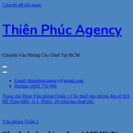
Chuyển tới nội dung
Thiên Phúc Agency
Chuyên Văn Phòng Cho Thuê Tại HCM
Email: thienphucagency@gmail.com
Hotline: 0903 750 966
Trang chủ
Blog
Văn phòng Quận 1
Cho thuê văn phòng đẹp rẻ MT
Hồ Tùng Mậu, Q.1, 83m2, 29 triệu bao thuế phí.
Văn phòng Quận 1