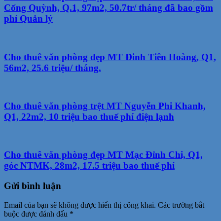
Cống Quỳnh, Q.1, 97m2, 50.7tr/ tháng đã bao gồm
phí Quản lý
Cho thuê văn phòng đẹp MT Đinh Tiên Hoàng, Q1,
56m2, 25.6 triệu/ tháng.
Cho thuê văn phòng trệt MT Nguyễn Phi Khanh,
Q1, 22m2, 10 triệu bao thuế phí điện lạnh
Cho thuê văn phòng đẹp MT Mạc Đỉnh Chi, Q1,
góc NTMK, 28m2, 17.5 triệu bao thuế phí
Gửi bình luận
Email của bạn sẽ không được hiển thị công khai.
Các trường bắt
buộc được đánh dấu
*