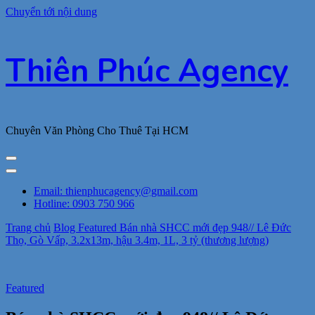
Chuyển tới nội dung
Thiên Phúc Agency
Chuyên Văn Phòng Cho Thuê Tại HCM
Email: thienphucagency@gmail.com
Hotline: 0903 750 966
Trang chủ
Blog
Featured
Bán nhà SHCC mới đẹp 948// Lê Đức
Thọ, Gò Vấp, 3.2x13m, hậu 3.4m, 1L, 3 tỷ (thương lượng)
Featured