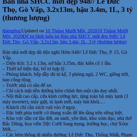
Bán nhà SHCC mới đẹp 948// Lê Đức
Thọ, Gò Vấp, 3.2x13m, hậu 3.4m, 1L, 3 tỷ
(thương lượng)
thienphuc
Updated on
10 Tháng Mười Một, 2020
10 Tháng Mười
Một, 2020
Để lại bình luận
tại Bán nhà SHCC mới đẹp 948// Lê
Đức Thọ, Gò Vấp, 3.2x13m, hậu 3.4m, 1L, 3 tỷ (thương lượng)
Bán nhà mới đẹp đủ tiện nghi Hẻm 948// Lê Đức Thọ, P. 15, Gò
Vấp.
– Diện tích: 3.2 x 13m, nở hậu 3.35m, đúc kiên cố 1 lầu.
– Thiết kế hiện đại, bố trí hợp lý.
– Phòng khách, bếp đầy đủ tủ kệ, 3 phòng ngủ, 2 WC, giếng trời,
ban công rộng.
– Trước nhà có sân để xe.
– Chỉ cách mặt tiền đường hẻm chính 8m một căn duy nhất.
– Nội thất cao cấp, cửa kính cường lực, tặng toàn bộ máy lạnh (3
máy inverter), máy giặt, tủ lạnh mới, máy hút khói,…
– Khách chỉ cần xách vali vào ở ngay.
– Đặc biệt phía trước có thang xoắn để lên tầng trên riêng biệt.
– Khu vực dân cư lâu đời, an ninh, yên tĩnh, khu xóm đạo, nhà thờ
Bắc Dũng, hoa viên Tiệc Cưới Sang trọng, trường học, chợ Xóm
Mới,…
– Các hẻm thông đi nhiều đường: Lê Đức Thọ, Thống Nhất, Phạm