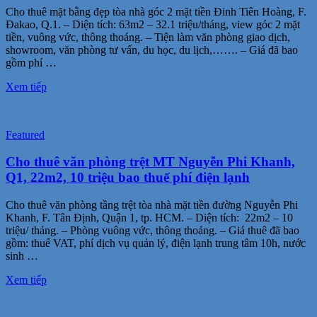
Cho thuê mặt bằng đẹp tòa nhà góc 2 mặt tiền Đinh Tiên Hoàng, F.
Đakao, Q.1. – Diện tích: 63m2 – 32.1 triệu/tháng, view góc 2 mặt
tiền, vuông vức, thông thoáng. – Tiện làm văn phòng giao dịch,
showroom, văn phòng tư vấn, du học, du lịch,……. – Giá đã bao
gồm phí …
Xem tiếp
Featured
Cho thuê văn phòng trệt MT Nguyễn Phi Khanh,
Q1, 22m2, 10 triệu bao thuế phí điện lạnh
Cho thuê văn phòng tầng trệt tòa nhà mặt tiền đường Nguyễn Phi
Khanh, F. Tân Định, Quận 1, tp. HCM. – Diện tích: 22m2 – 10
triệu/ tháng. – Phòng vuông vức, thông thoáng. – Giá thuê đã bao
gồm: thuế VAT, phí dịch vụ quản lý, điện lạnh trung tâm 10h, nước
sinh …
Xem tiếp