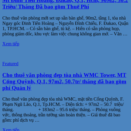
Mt Đinh Tiên Hoàng, Đakao, Q.1, Hcm, 90M2, 30.2
Triệu/ Tháng Đã bao gồm Thuế Phí
Cho thuê văn phòng mới set up sẵn bàn ghế, 90m2, tầng 1, tòa nhà
Ngay góc Đinh Tiên Hoàng – Nguyễn Đình Chiểu, F. Đakao, Quận
1, TP.HCM. – Có sẵn bàn ghế, tủ kệ. – Hiên có sẵn phòng họp,
phòng giám đốc, khu vực làm việc chung không gian mở. – Văn …
Xem tiếp
Featured
Cho thuê văn phòng đẹp tòa nhà WMC Tower, MT
Cống Quỳnh, Q.1, 97m2, 50.7tr/ tháng đã bao gồm
phí Quản lý
Cho thuê văn phòng đẹp tòa nhà WMC, mặt tiền Cống Quỳnh, F.
Phạm Ngũ Lão, Q.1, Tp.HCM. – Diện tích: + 97m2 – 50.7 triệu/
tháng. + 183m2 – 95.6 triệu/ tháng. – Phòng vuông
vức, thông thoáng, trần tường sàn hoàn thiện. – Giá thuê đã bao
gồm: phí dịch vụ …
Xem tiếp