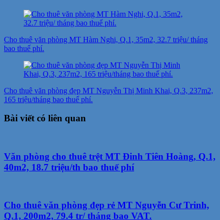
Cho thuê văn phòng MT Hàm Nghi, Q.1, 35m2, 32.7 triệu/ tháng
bao thuế phí.
Cho thuê văn phòng đẹp MT Nguyễn Thị Minh Khai, Q.3, 237m2,
165 triệu/tháng bao thuế phí.
Bài viết có liên quan
Văn phòng cho thuê trệt MT Đinh Tiên Hoàng, Q.1,
40m2, 18.7 triệu/th bao thuế phí
Cho thuê văn phòng đẹp rẻ MT Nguyễn Cư Trinh,
Q.1, 200m2, 79.4 tr/ tháng bao VAT.