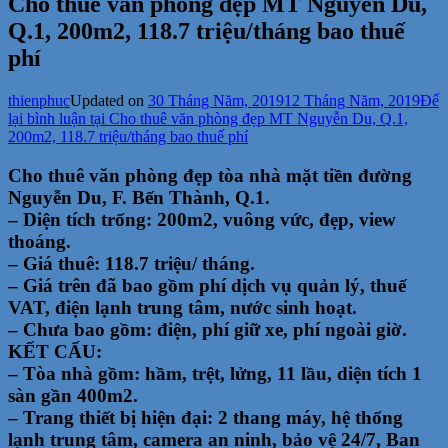
Cho thuê văn phòng đẹp MT Nguyễn Du,
Q.1, 200m2, 118.7 triệu/tháng bao thuế
phí
thienphuc
Updated on
30 Tháng Năm, 2019
12 Tháng Năm, 2019
Để
lại bình luận
tại Cho thuê văn phòng đẹp MT Nguyễn Du, Q.1,
200m2, 118.7 triệu/tháng bao thuế phí
Cho thuê văn phòng đẹp tòa nhà mặt tiền đường
Nguyễn Du, F. Bến Thành, Q.1.
– Diện tích trống: 200m2, vuông vức, đẹp, view
thoáng.
– Giá thuê: 118.7 triệu/ tháng.
– Giá trên đã bao gồm phí dịch vụ quản lý, thuế
VAT, điện lạnh trung tâm, nước sinh hoạt.
– Chưa bao gồm: điện, phí giữ xe, phí ngoài giờ.
KẾT CẤU:
– Tòa nhà gồm: hầm, trệt, lửng, 11 lầu, diện tích 1
sàn gần 400m2.
– Trang thiết bị hiện đại: 2 thang máy, hệ thống
lạnh trung tâm, camera an ninh, bảo vệ 24/7, Ban