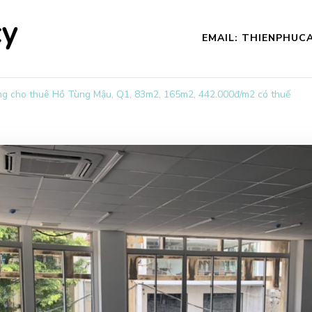
cy
EMAIL: THIENPHU
g cho thuê Hồ Tùng Mậu, Q1, 83m2, 165m2, 442.000đ/m2 có thuế