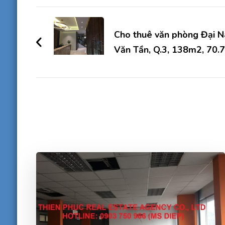
Điều
hướng
Cho thuê văn phòng Đại N
Văn Tần, Q.3, 138m2, 70.7 
bài
viết