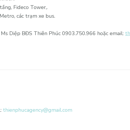
tầng, Fideco Tower,.
Metro, các trạm xe bus.
ne: Ms Diệp BĐS Thiên Phúc
0903.750.966
hoặc email:
t
l:
thienphucagency@gmail.com