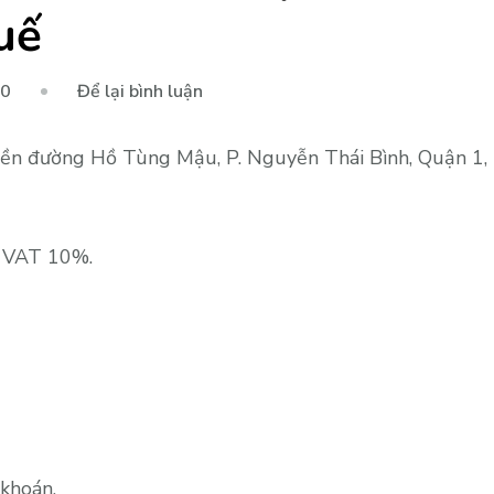
uế
tại
20
Để lại bình luận
Văn
phòng
ền đường Hồ Tùng Mậu, P. Nguyễn Thái Bình, Quận 1, k
cho
thuê
Hồ
ế VAT 10%.
Tùng
Mậu,
Q1,
83m2,
165m2,
442.000đ/m2
có
thuế
khoán.