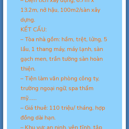
– Diện tích xây dựng, 6.7m x
gần
13.2m, nở hậu, 100m2/sàn xây
sân
dựng.
bay,
KẾT CẤU:
7x13m,
Hầm-
– Tòa nhà gồm: hầm, trệt, lửng, 5
T-
lầu, 1 thang máy, máy lạnh, sàn
6L,
gạch men, trần tường sàn hoàn
110
thiện.
triệu/tháng.
– Tiện làm văn phòng công ty,
trường ngoại ngữ, spa thẩm
mỹ……
– Giá thuê: 110 triệu/ tháng, hợp
đồng dài hạn.
– Khu vực an ninh, yên tĩnh, tập