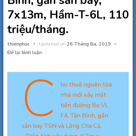
Bình, gần sân bay,
7x13m, Hầm-T-6L, 110
triệu/tháng.
Updated on
26 Tháng Ba, 2019
thienphuc
tại
Để lại bình luận
Cho
C
thuê
nguyên
ho thuê nguên tòa
tòa
mới
nhà mới xây mặt
MT
tiền đường Ba Vì,
Ba
F4, Tân Bình, gần
Vì,
sân bay TSN và Lăng Cha Cả.
Tân
Bình,