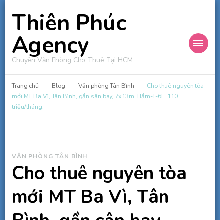
Thiên Phúc
Agency
Chuyên Văn Phòng Cho Thuê Tại HCM
Trang chủ
Blog
Văn phòng Tân Bình
Cho thuê nguyên tòa
mới MT Ba Vì, Tân Bình, gần sân bay, 7x13m, Hầm-T-6L, 110
triệu/tháng.
VĂN PHÒNG TÂN BÌNH
Cho thuê nguyên tòa
mới MT Ba Vì, Tân