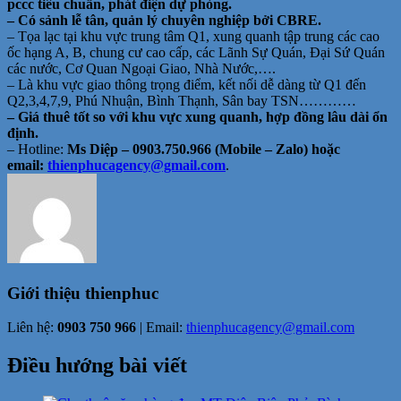
pccc tiêu chuẩn, phát điện dự phòng.
– Có sảnh lễ tân, quản lý chuyên nghiệp bởi CBRE.
– Tọa lạc tại khu vực trung tâm Q1, xung quanh tập trung các cao
ốc hạng A, B, chung cư cao cấp, các Lãnh Sự Quán, Đại Sứ Quán
các nước, Cơ Quan Ngoại Giao, Nhà Nước,….
– Là khu vực giao thông trọng điểm, kết nối dễ dàng từ Q1 đến
Q2,3,4,7,9, Phú Nhuận, Bình Thạnh, Sân bay TSN…………
– Giá thuê tốt so với khu vực xung quanh, hợp đồng lâu dài ổn
định.
– Hotline:
Ms Diệp – 0903.750.966 (Mobile – Zalo) hoặc
email:
thienphucagency@gmail.
com
.
Giới thiệu
thienphuc
Liên hệ:
0903 750 966
| Email:
thienphucagency@gmail.com
Điều hướng bài viết