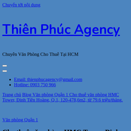
Chuyển tới nội dung
Thiên Phúc Agency
Chuyên Văn Phòng Cho Thuê Tại HCM
Email: thienphucagency@gmail.com
Hotline: 0903 750 966
Trang chủ
Blog
Văn phòng Quận 1
Cho thuê văn phòng HMC
Tower, Đinh Tiên Hoàng, Q.1, 120-478,6m2, từ 79.6 triệu/tháng.
Văn phòng Quận 1