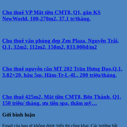
Cho thuê VP Mặt tiền CMT8, Q1, gần KS
NewWorld, 100-270m2, 37.1 tr/tháng.
Cho thuê văn phòng đẹp Zen Plaza, Nguyễn Trãi,
Q.1, 32m2, 112m2, 158m2, 833.000đ/m2
Cho thuê nguyên căn MT 202 Trần Hưng Đạo,Q.1,
3.82×20, hậu 5m, Hầm-Tr-L-4L, 200 triệu/tháng.
Cho thuê 425m2, Mặt tiền CMT8, Bến Thành, Q1,
150 triệu/ tháng, ưu tiên spa, thẩm mỹ…
Gửi bình luận
Email của bạn sẽ không được hiển thị công khai.
Các trường bắt