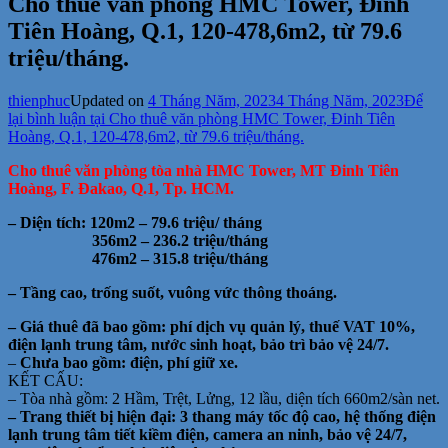
Cho thuê văn phòng HMC Tower, Đinh
Tiên Hoàng, Q.1, 120-478,6m2, từ 79.6
triệu/tháng.
thienphuc
Updated on
4 Tháng Năm, 2023
4 Tháng Năm, 2023
Để
lại bình luận
tại Cho thuê văn phòng HMC Tower, Đinh Tiên
Hoàng, Q.1, 120-478,6m2, từ 79.6 triệu/tháng.
Cho thuê văn phòng tòa nhà HMC Tower, MT Đinh Tiên
Hoàng, F. Đakao, Q.1, Tp. HCM.
– Diện tích: 120m2 – 79.6 triệu/ tháng
356m2 – 236.2 triệu/tháng
476m2 – 315.8 triệu/tháng
– Tầng cao, trống suốt, vuông vức thông thoáng
.
– Giá thuê đã bao gồm
: phí dịch vụ quản lý, thuế VAT 10%,
điện lạnh trung tâm, nước sinh hoạt, bảo trì bảo vệ 24/7.
–
Chưa bao gồm: điện, phí giữ xe.
KẾT CẤU:
– Tòa nhà gồm: 2 Hầm, Trệt, Lửng, 12 lầu, diện tích 660m2/sàn net.
– Trang thiết bị hiện đại: 3 thang máy tốc độ cao, hệ thống điện
lạnh trung tâm tiết kiềm điện, camera an ninh, bảo vệ 24/7,