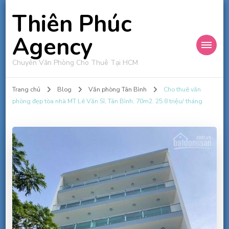
Thiên Phúc
Agency
Chuyên Văn Phòng Cho Thuê Tại HCM
Trang chủ
Blog
Văn phòng Tân Bình
Cho thuê văn
phòng đẹp tòa nhà MT Lê Văn Sĩ, Tân Bình, 70m2. 25.8 triệu/ tháng