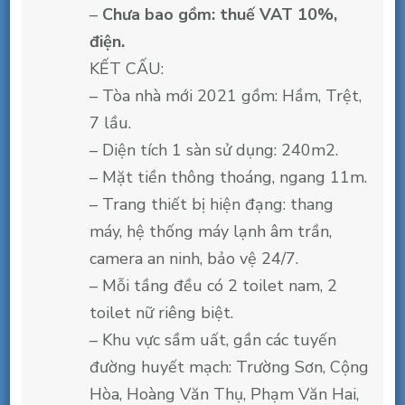
Văn
–
Chưa bao gồm: thuế VAT 10%,
Sĩ,
điện.
Tân
KẾT CẤU:
Bình,
– Tòa nhà mới 2021 gồm: Hầm, Trệt,
70m2.
7 lầu.
25.8
– Diện tích 1 sàn sử dụng: 240m2.
triệu/
– Mặt tiền thông thoáng, ngang 11m.
tháng
– Trang thiết bị hiện đạng: thang
máy, hệ thống máy lạnh âm trần,
camera an ninh, bảo vệ 24/7.
– Mỗi tầng đều có 2 toilet nam, 2
toilet nữ riêng biệt.
– Khu vực sầm uất, gần các tuyến
đường huyết mạch: Trường Sơn, Cộng
Hòa, Hoàng Văn Thụ, Phạm Văn Hai,