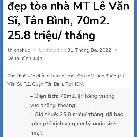
đẹp tòa nhà MT Lê Văn
Sĩ, Tân Bình, 70m2.
25.8 triệu/ tháng
Updated on
31 Tháng Ba, 2022
thienphuc
tại
Để lại bình luận
Cho
thuê
Cho thuê văn phòng tòa nhà mới đẹp mặt tiền đường Lê
văn
Văn Sĩ, F.2, Quận Tân Bình, Tp.HCM.
phòng
– Diện tích: 70m2,
ặt bằng vuông
đẹp
vức, thông thoáng.
tòa
–
Giá thuê: 25.8 triệu/ tháng
,
đã bao
nhà
gồm phí dịch vụ quản lý, nước sinh
MT
hoạt.
Lê