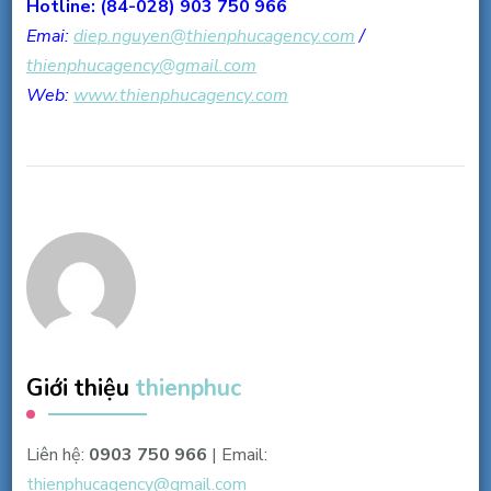
Hotline: (84-028) 903 750 966
Emai:
diep.nguyen@thienphucagency.
com
/
thienphucagency@gmail.com
Web:
www.thienphucagency.com
Giới thiệu
thienphuc
Liên hệ:
0903 750 966
| Email:
thienphucagency@gmail.com