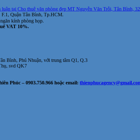
h luận
tại Cho thuê văn phòng đẹp MT Nguyễn Văn Trỗi, Tân Bình, 32m
i, F.1, Quận Tân Bình, Tp.HCM.
 ngăn kính phòng họp.
thuế VAT 10%.
Tân Bình, Phú Nhuận, với trung tâm Q1, Q.3
 Thụ, svd QK7
iên Phúc – 0903.750.966 hoặc email:
thienphucagency@gmail.co