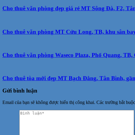
Cho thuê văn phòng đẹp giá rẻ MT Sông Đà, F2, Tân 
Cho thuê văn phòng MT Cửu Long, TB, khu sân bay,
Cho thuê văn phòng Waseco Plaza, Phổ Quang, TB, 6
Cho thuê tòa mới đẹp MT Bạch Đằng, Tân Bình, gần 
Gửi bình luận
Email của bạn sẽ không được hiển thị công khai.
Các trường bắt buộ