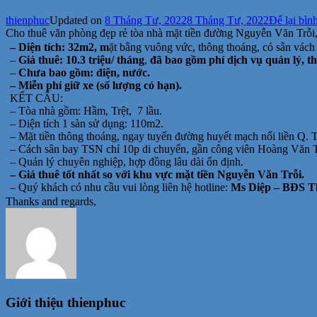
thienphuc
Updated on
8 Tháng Tư, 2022
8 Tháng Tư, 2022
Để lại bìn
Cho thuê văn phòng đẹp rẻ tòa nhà mặt tiền đường Nguyễn Văn Trỗ
– Diện tích: 32m2, m
ặt bằng vuông vức, thông thoáng, có sẵn vách
–
Giá thuê: 10.3 triệu/ tháng
,
đã bao gồm phí dịch vụ quản lý, 
–
Chưa bao gồm: điện, nước.
– Miễn phí giữ xe (số lượng có hạn).
KẾT CẤU:
– Tòa nhà gồm: Hầm, Trệt, 7 lầu.
– Diện tích 1 sàn sử dụng: 110m2.
– Mặt tiền thông thoáng, ngay tuyến đường huyết mạch nối liền Q. 
– Cách sân bay TSN chỉ 10p di chuyển, gần công viên Hoàng Văn
– Quản lý chuyên nghiệp, hợp đồng lâu dài ổn định.
– Giá thuê tốt nhất so với khu vực mặt tiền Nguyễn Văn Trỗi.
– Quý khách có nhu cầu vui lòng liên hệ hotline:
Ms Diệp – BĐS Th
Thanks and regards,
Giới thiệu
thienphuc