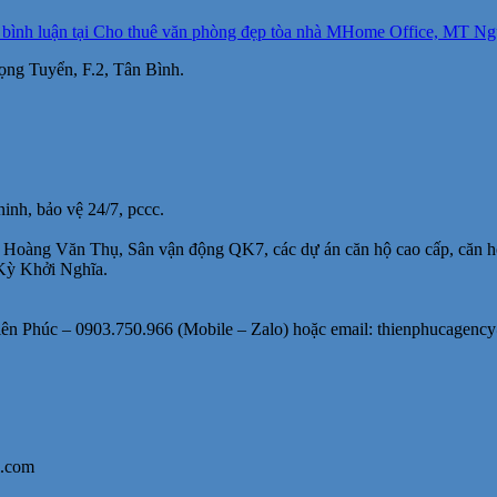
 bình luận
tại Cho thuê văn phòng đẹp tòa nhà MHome Office, MT Ngu
ọng Tuyển, F.2, Tân Bình.
ninh, bảo vệ 24/7, pccc.
ên Hoàng Văn Thụ, Sân vận động QK7, các dự án căn hộ cao cấp, c
 Kỳ Khởi Nghĩa.
iên Phúc – 0903.750.966 (Mobile – Zalo) hoặc email: thienphucagenc
l.com