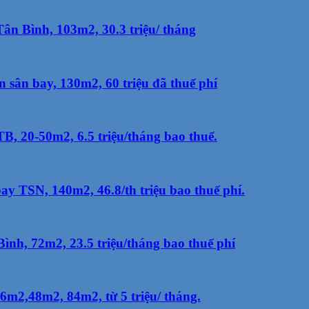
n Bình, 103m2, 30.3 triệu/ tháng
sân bay, 130m2, 60 triệu đã thuế phí
, 20-50m2, 6.5 triệu/tháng bao thuế.
y TSN, 140m2, 46.8/th triệu bao thuế phí.
nh, 72m2, 23.5 triệu/tháng bao thuế phí
m2,48m2, 84m2, từ 5 triệu/ tháng.