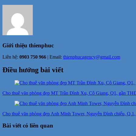
Giới thiệu
thienphuc
Liên hệ:
0903 750 966
| Email:
thienphucagency@gmail.com
Điều hướng bài viết
Cho thuê văn phòng đẹp MT Trần Đình Xu, Cô Giang, Q1, gần THĐ, 
Cho thuê văn phòng đẹp Anh Minh Tower, Nguyễn Đình chiểu, Q.1, 9
Bài viết có liên quan