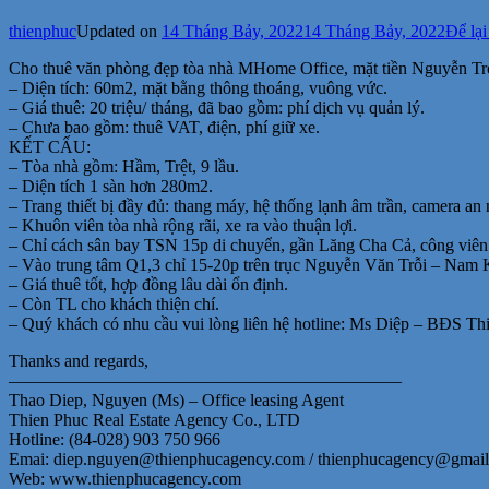
thienphuc
Updated on
14 Tháng Bảy, 2022
14 Tháng Bảy, 2022
Để lại
Cho thuê văn phòng đẹp tòa nhà MHome Office, mặt tiền Nguyễn Tr
– Diện tích: 60m2, mặt bằng thông thoáng, vuông vức.
– Giá thuê: 20 triệu/ tháng, đã bao gồm: phí dịch vụ quản lý.
– Chưa bao gồm: thuê VAT, điện, phí giữ xe.
KẾT CẤU:
– Tòa nhà gồm: Hầm, Trệt, 9 lầu.
– Diện tích 1 sàn hơn 280m2.
– Trang thiết bị đầy đủ: thang máy, hệ thống lạnh âm trần, camera an 
– Khuôn viên tòa nhà rộng rãi, xe ra vào thuận lợi.
– Chỉ cách sân bay TSN 15p di chuyển, gần Lăng Cha Cả, công vi
– Vào trung tâm Q1,3 chỉ 15-20p trên trục Nguyễn Văn Trỗi – Nam
– Giá thuê tốt, hợp đồng lâu dài ổn định.
– Còn TL cho khách thiện chí.
– Quý khách có nhu cầu vui lòng liên hệ hotline: Ms Diệp – BĐS Th
Thanks and regards,
——————————————————————–
Thao Diep, Nguyen (Ms) – Office leasing Agent
Thien Phuc Real Estate Agency Co., LTD
Hotline: (84-028) 903 750 966
Emai: diep.nguyen@thienphucagency.com / thienphucagency@gmai
Web: www.thienphucagency.com