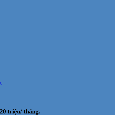
g.
0 triệu/ tháng.