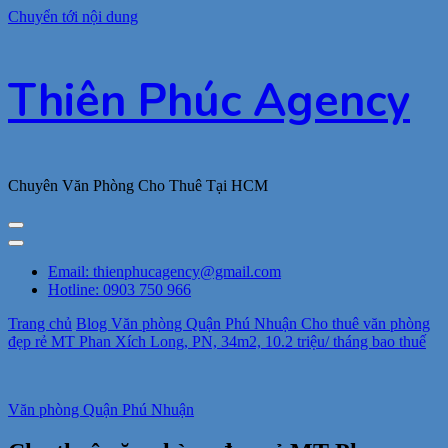
Chuyển tới nội dung
Thiên Phúc Agency
Chuyên Văn Phòng Cho Thuê Tại HCM
Email: thienphucagency@gmail.com
Hotline: 0903 750 966
Trang chủ
Blog
Văn phòng Quận Phú Nhuận
Cho thuê văn phòng
đẹp rẻ MT Phan Xích Long, PN, 34m2, 10.2 triệu/ tháng bao thuế
Văn phòng Quận Phú Nhuận