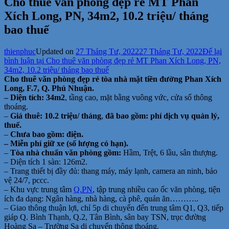
Cho thuê văn phòng đẹp rẻ MT Phan
Xích Long, PN, 34m2, 10.2 triệu/ tháng
bao thuế
thienphuc
Updated on
27 Tháng Tư, 2022
27 Tháng Tư, 2022
Để lại
bình luận
tại Cho thuê văn phòng đẹp rẻ MT Phan Xích Long, PN,
34m2, 10.2 triệu/ tháng bao thuế
Cho thuê văn phòng đẹp rẻ tòa nhà mặt tiền đường Phan Xích
Long, F.7, Q. Phú Nhuận.
– Diện tích: 34m2
, tầng cao, mặt bằng vuông vức, cửa sổ thông
thoáng.
–
Giá thuê: 10.2 triệu/ tháng
,
đã bao gồm: phí dịch vụ quản lý,
thuế.
–
Chưa bao gồm: điện.
– Miễn phí giữ xe (số lượng có hạn).
–
Tòa nhà chuẩn văn phòng gồm:
Hầm, Trệt, 6 lầu, sân thượng.
– Diện tích 1 sàn: 126m2.
– Trang thiết bị đầy đủ: thang máy, máy lạnh, camera an ninh, bảo
vệ 24/7, pccc.
– Khu vực trung tâm
Q.PN
, tập trung nhiều cao ốc văn phòng, tiện
ích đa dạng: Ngân hàng, nhà hàng, cà phê, quán ăn………..
– Giao thông thuận lợi, chỉ 5p di chuyển đến trung tâm Q1, Q3, tiếp
giáp Q. Bình Thạnh, Q.2, Tân Bình, sân bay TSN, trục đường
Hoàng Sa – Trường Sa di chuyển thông thoáng.