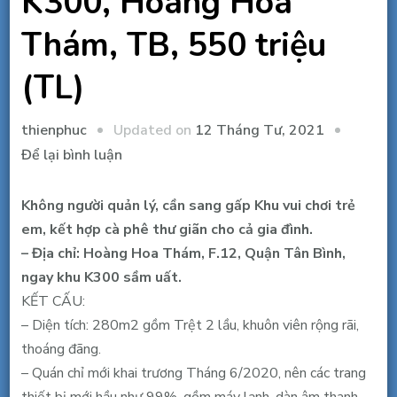
K300, Hoàng Hoa
Thám, TB, 550 triệu
(TL)
Updated on
12 Tháng Tư, 2021
thienphuc
tại
Để lại bình luận
Sang
gấp
Không người quản lý, cần sang gấp Khu vui chơi trẻ
khu
em, kết hợp cà phê thư giãn cho cả gia đình.
vui
– Địa chỉ: Hoàng Hoa Thám, F.12, Quận Tân Bình,
chơi
ngay khu K300 sầm uất.
trẻ
KẾT CẤU:
em,
– Diện tích: 280m2 gồm Trệt 2 lầu, khuôn viên rộng rãi,
mới
thoáng đãng.
99%,
– Quán chỉ mới khai trương Tháng 6/2020, nên các trang
khu