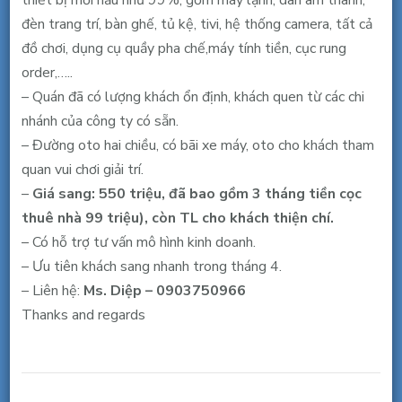
thiết bị mới hầu như 99%, gồm máy lạnh, dàn âm thanh,
K300,
đèn trang trí, bàn ghế, tủ kệ, tivi, hệ thống camera, tất cả
Hoàng
đồ chơi, dụng cụ quầy pha chế,máy tính tiền, cục rung
Hoa
order,…..
Thám,
– Quán đã có lượng khách ổn định, khách quen từ các chi
TB,
nhánh của công ty có sẵn.
550
– Đường oto hai chiều, có bãi xe máy, oto cho khách tham
triệu
quan vui chơi giải trí.
(TL)
–
Giá sang: 550 triệu, đã bao gồm 3 tháng tiền cọc
thuê nhà 99 triệu), còn TL cho khách thiện chí.
– Có hỗ trợ tư vấn mô hình kinh doanh.
– Ưu tiên khách sang nhanh trong tháng 4.
– Liên hệ:
Ms. Diệp – 0903750966
Thanks and regards