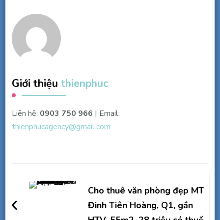
Giới thiệu
thienphuc
Liên hệ:
0903 750 966
| Email:
thienphucagency@gmail.com
Điều
hướng
Cho thuê văn phòng đẹp MT
bài
Đinh Tiên Hoàng, Q1, gần