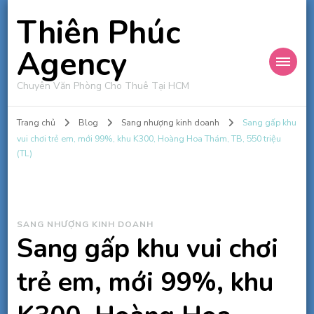
Thiên Phúc
Agency
Chuyên Văn Phòng Cho Thuê Tại HCM
Trang chủ
Blog
Sang nhượng kinh doanh
Sang gấp khu
vui chơi trẻ em, mới 99%, khu K300, Hoàng Hoa Thám, TB, 550 triệu
(TL)
SANG NHƯỢNG KINH DOANH
Sang gấp khu vui chơi
trẻ em, mới 99%, khu