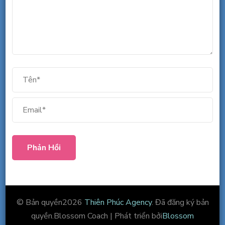
© Bản quyền2026
Thiên Phúc Agency
. Đã đăng ký bản
quyền.
Blossom Coach | Phát triển bởi
Blossom