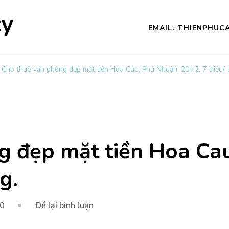
cy
EMAIL: THIENPHU
Cho thuê văn phòng đẹp mặt tiền Hoa Cau, Phú Nhuận, 20m2, 7 triệu/ 
g đẹp mặt tiền Hoa Ca
g.
tại
20
Để lại bình luận
Cho