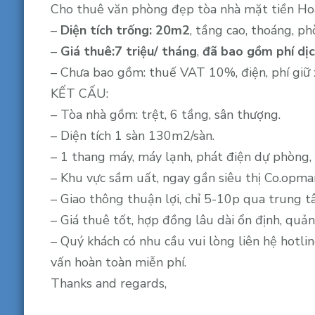
Cho thuê văn phòng đẹp tòa nhà mặt tiền Hoa
–
Diện tích trống: 20m2
, tầng cao, thoáng, p
–
Giá thuê:7 triệu/ tháng
,
đã bao gồm phí dịch
– Chưa bao gồm: thuế VAT 10%, điện, phí giữ 
KẾT CẤU:
– Tòa nhà gồm: trệt, 6 tầng, sân thượng.
– Diện tích 1 sàn 130m2/sàn.
– 1 thang máy, máy lạnh, phát điện dự phòng, 
– Khu vực sầm uất, ngay gần siêu thị Co.opma
– Giao thông thuận lợi, chỉ 5-10p qua trung 
– Giá thuê tốt, hợp đồng lâu dài ổn định, quản
– Quý khách có nhu cầu vui lòng liên hệ hotli
vấn hoàn toàn miễn phí.
Thanks and regards,