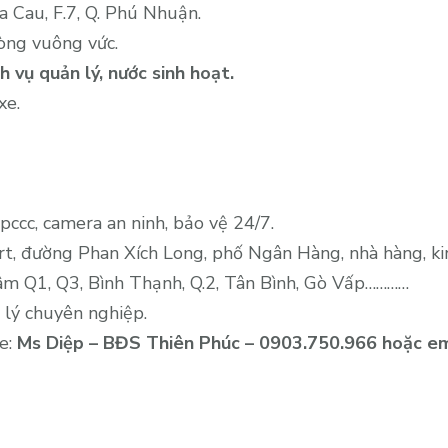
thuê
 Cau, F.7, Q. Phú Nhuận.
văn
hòng vuông vức.
phòng
 vụ quản lý, nước sinh hoạt.
đẹp
xe.
mặt
tiền
Hoa
Cau,
pccc, camera an ninh, bảo vệ 24/7.
Phú
Nhuận,
rt, đường Phan Xích Long, phố Ngân Hàng, nhà hàng, k
20m2,
tâm Q1, Q3, Bình Thạnh, Q.2, Tân Bình, Gò Vấp…………
7
 lý chuyên nghiệp.
triệu/
ne:
Ms Diệp – BĐS Thiên Phúc – 0903.750.966 hoặc em
tháng.