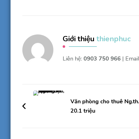
Giới thiệu
thienphuc
Liên hệ:
0903 750 966
| Emai
Điều
hướng
Văn phòng cho thuê Ng.th.
20.1 triệu
bài
viết