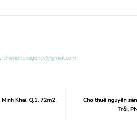
l:
thienphucagency@gmail.com
 Minh Khai, Q.1, 72m2,
Cho thuê nguyên sà
Trỗi, P