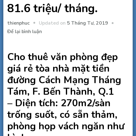
81.6 triệu/ tháng.
Updated on
5 Tháng Tư, 2019
thienphuc
tại
Để lại bình luận
Cho
thuê
Cho thuê văn phòng đẹp
văn
phòng
giá rẻ tòa nhà mặt tiền
đẹp
đường Cách Mạng Tháng
rẻ
Tám, F. Bến Thành, Q.1
Mt
Cách
– Diện tích: 270m2/sàn
Mạng
trống suốt, có sẵn thảm,
Tháng
8,
phòng họp vách ngăn như
Q.1,