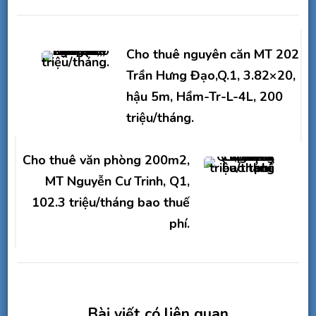
Điều
hướng
Cho thuê nguyên căn MT 202
bài
Trần Hưng Đạo,Q.1, 3.82×20,
hậu 5m, Hầm-Tr-L-4L, 200
viết
triệu/tháng.
Cho thuê văn phòng 200m2,
MT Nguyễn Cư Trinh, Q1,
102.3 triệu/tháng bao thuế
phí.
Bài viết có liên quan