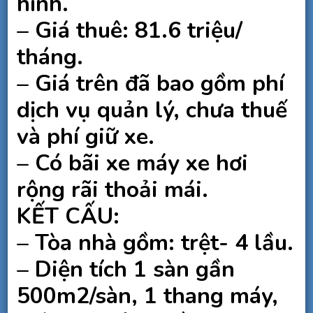
hình.
270m2,
81.6
– Giá thuê: 81.6 triệu/
triệu/
tháng.
tháng.
– Giá trên đã bao gồm phí
dịch vụ quản lý, chưa thuế
và phí giữ xe.
– Có bãi xe máy xe hơi
rộng rãi thoải mái.
KẾT CẤU:
– Tòa nhà gồm: trệt- 4 lầu.
– Diện tích 1 sàn gần
500m2/sàn, 1 thang máy,