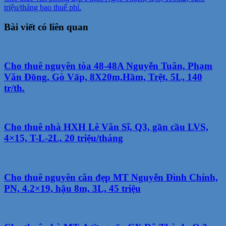
triệu/tháng bao thuế phí.
Bài viết có liên quan
Cho thuê nguyên tòa 48-48A Nguyễn Tuân, Phạm
Văn Đồng, Gò Vấp, 8X20m,Hầm, Trệt, 5L, 140
tr/th.
Cho thuê nhà HXH Lê Văn Sĩ, Q3, gần cầu LVS,
4×15, T-L-2L, 20 triệu/tháng
Cho thuê nguyên căn đẹp MT Nguyễn Đình Chính,
PN, 4.2×19, hậu 8m, 3L, 45 triệu