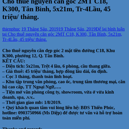
Cho thuê nguyên căn góc 2MT C18,
K300, Tân Bình, 5x21m, Tr-4Lầu, 45
triệu/ tháng.
thienphuc
19 Tháng Sáu, 2019
19 Tháng Sáu, 2019
Để lại bình luận
tại Cho thuê nguyên căn góc 2MT C18, K300, Tân Bình, 5x21m,
Tr-4Lầu, 45 triệu/ tháng.
Cho thuê nguyên căn đẹp góc 2 mặt tiền đường C18, Khu
K300, phường 12, Q. Tân Bình.
KẾT CẤU:
– Diện tích: 5x21m, Trệt 4 lầu, 6 phòng, cầu thang giữa.
– Giá thuê: 45 triệu/ tháng, hợp đồng lâu dài, ổn định.
– Cọc 3 tháng, thanh toán linh hoạt.
– Khu tập trung văn phòng, cao ốc, trung tâm thương mại, căn
hộ cao cấp, TT Ngoại Ngữ,….
– Tiện mở văn phòng công ty, showroom, vừa ở vừa kinh
doanh, spa, .v.v..
– Thời gian giao mb: 1/8/2019.
+ Quý khách quan tâm vui lòng liên hệ: BĐS Thiên Phúc,
hotline: 0903750966 (Ms Diệp) để được tư vấn và hỗ trợ hoàn
toàn miễn phí.