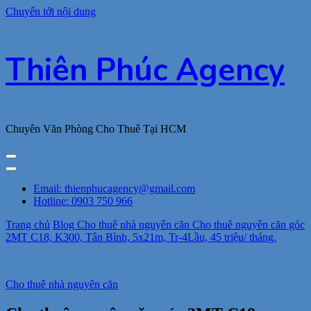
Chuyển tới nội dung
Thiên Phúc Agency
Chuyên Văn Phòng Cho Thuê Tại HCM
Email: thienphucagency@gmail.com
Hotline: 0903 750 966
Trang chủ
Blog
Cho thuê nhà nguyên căn
Cho thuê nguyên căn góc
2MT C18, K300, Tân Bình, 5x21m, Tr-4Lầu, 45 triệu/ tháng.
Cho thuê nhà nguyên căn