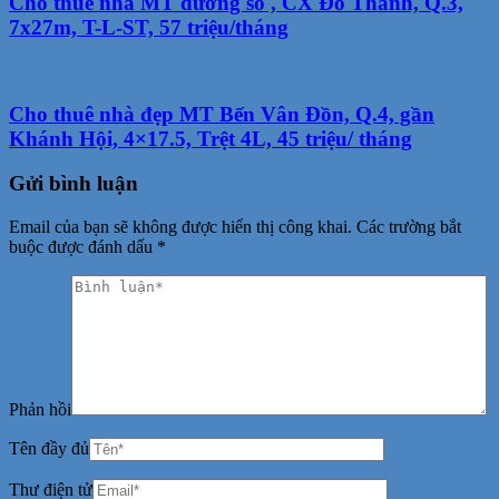
Cho thuê nhà MT đường số , CX Đô Thành, Q.3,
7x27m, T-L-ST, 57 triệu/tháng
Cho thuê nhà đẹp MT Bến Vân Đồn, Q.4, gần
Khánh Hội, 4×17.5, Trệt 4L, 45 triệu/ tháng
Gửi bình luận
Email của bạn sẽ không được hiển thị công khai.
Các trường bắt
buộc được đánh dấu
*
Phản hồi
Tên đầy đủ
Thư điện tử