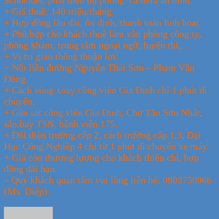
+ Giá thuê: 140 triệu/tháng.
+ Hợp đồng lâu dài, ổn định, thanh toán linh hoạt.
+ Phù hợp cho khách thuê làm văn phòng công ty,
phòng khám, trung tâm ngoại ngữ, luyện thi,…
+ Vị trí giao thông thuận lợi:
+ Nối liền đường Nguyễn Thái Sơn – Phạm Văn
Đồng.
+ Cách vòng xoay công viên Gia Định chỉ 1 phút di
chuyển.
+ Gần sát công viên Gia Định, Chợ Tân Sơn Nhất,
sân bay TSN, bệnh viện 175.
+ Đối diện trường cấp 2, cách trường cấp 1,3, Đại
Học Công Nghiệp 4 chỉ từ 1 phút di chuyển xe máy.
+ Giá còn thương lượng cho khách thiện chí, hợp
đồng dài hạn.
– Quý khách quan tâm vui lòng liên hệ: 0903750966
(Ms. Diệp).