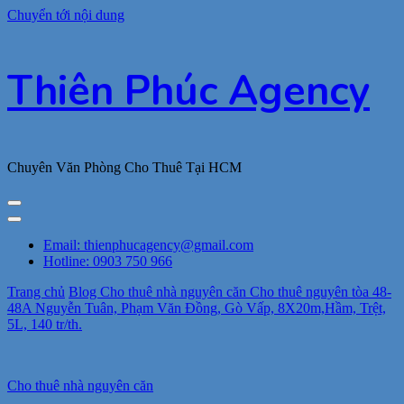
Chuyển tới nội dung
Thiên Phúc Agency
Chuyên Văn Phòng Cho Thuê Tại HCM
Email: thienphucagency@gmail.com
Hotline: 0903 750 966
Trang chủ
Blog
Cho thuê nhà nguyên căn
Cho thuê nguyên tòa 48-
48A Nguyễn Tuân, Phạm Văn Đồng, Gò Vấp, 8X20m,Hầm, Trệt,
5L, 140 tr/th.
Cho thuê nhà nguyên căn