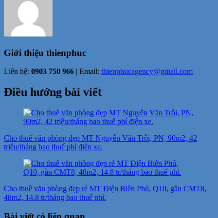
Giới thiệu
thienphuc
Liên hệ:
0903 750 966
| Email:
thienphucagency@gmail.com
Điều hướng bài viết
Cho thuê văn phòng đẹp MT Nguyễn Văn Trỗi, PN, 90m2, 42
triệu/tháng bao thuế phí điện xe.
Cho thuê văn phòng đẹp rẻ MT Điện Biên Phủ, Q10, gần CMT8,
48m2, 14.8 tr/tháng bao thuế phí.
Bài viết có liên quan