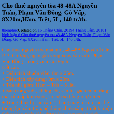
Cho thuê nguyên tòa 48-48A Nguyễn
Tuân, Phạm Văn Đồng, Gò Vấp,
8X20m,Hầm, Trệt, 5L, 140 tr/th.
thienphuc
Updated on
16 Tháng Chín, 2019
4 Tháng Tám, 2018
1
bình luận
ở Cho thuê nguyên tòa 48-48A Nguyễn Tuân, Phạm Văn
Đồng, Gò Vấp, 8X20m,Hầm, Trệt, 5L, 140 tr/th.
Cho thuê nguyên tòa nhà mới, 48-48A Nguyễn Tuân,
P. 3, Gò Vấp, ngay gần vòng xoay cầu vượt Phạm
Văn Đồng – công viên Gia Định.
Kết cấu:
+ Diện tích khuôn viên: 8m x 25m.
+ Diện tích xây dựng: 8m x 20m.
+ Tòa nhà gồm: Hầm – Trệt – 5 lầu.
+ Sàn trống suốt, không cột, sàn lót gạch men trắng,
mặt tiền ốp kính suốt, có cửa sổ lấy gió tự nhiên.
+ Trang thiết bị cao cấp: 1 thang máy tốc độ cao, hệ
thống lạnh âm trần, hệ thống chiếu sáng, thiết bị điện
Schneider, phát điện dự phòng, camera an ninh.