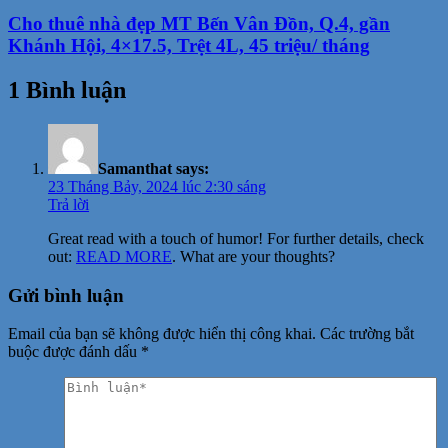
Cho thuê nhà đẹp MT Bến Vân Đồn, Q.4, gần
Khánh Hội, 4×17.5, Trệt 4L, 45 triệu/ tháng
1 Bình luận
Samanthat
says:
23 Tháng Bảy, 2024 lúc 2:30 sáng
Trả lời
Great read with a touch of humor! For further details, check
out:
READ MORE
. What are your thoughts?
Gửi bình luận
Email của bạn sẽ không được hiển thị công khai.
Các trường bắt
buộc được đánh dấu
*