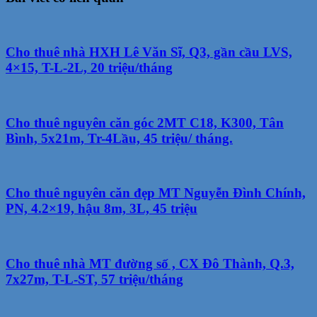
Cho thuê nhà HXH Lê Văn Sĩ, Q3, gần cầu LVS,
4×15, T-L-2L, 20 triệu/tháng
Cho thuê nguyên căn góc 2MT C18, K300, Tân
Bình, 5x21m, Tr-4Lầu, 45 triệu/ tháng.
Cho thuê nguyên căn đẹp MT Nguyễn Đình Chính,
PN, 4.2×19, hậu 8m, 3L, 45 triệu
Cho thuê nhà MT đường số , CX Đô Thành, Q.3,
7x27m, T-L-ST, 57 triệu/tháng