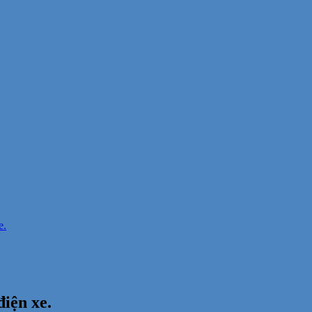
e.
iện xe.