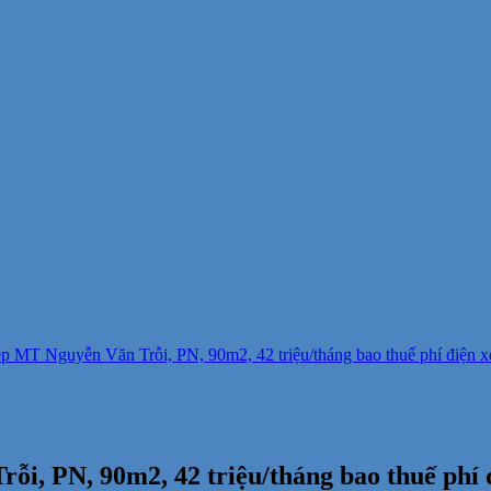
p MT Nguyễn Văn Trỗi, PN, 90m2, 42 triệu/tháng bao thuế phí điện x
i, PN, 90m2, 42 triệu/tháng bao thuế phí đ