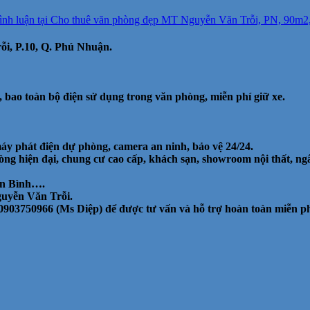
ình luận
tại Cho thuê văn phòng đẹp MT Nguyễn Văn Trỗi, PN, 90m2, 42
ỗi, P.10, Q. Phú Nhuận.
, bao toàn bộ điện sử dụng trong văn phòng, miễn phí giữ xe.
máy phát điện dự phòng, camera an ninh, bảo vệ 24/24.
ng hiện đại, chung cư cao cấp, khách sạn, showroom nội thất, n
ân Bình….
guyễn Văn Trỗi.
 0903750966 (Ms Diệp) để được tư vấn và hỗ trợ hoàn toàn miễn p