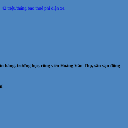
 triệu/tháng bao thuế phí điện xe.
gân hàng, trường học, công viên Hoàng Văn Thụ, sân vận động
hí