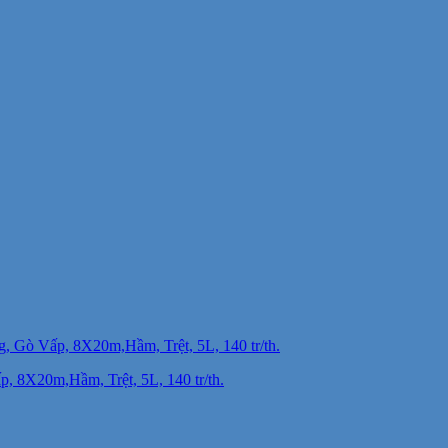
 8X20m,Hầm, Trệt, 5L, 140 tr/th.