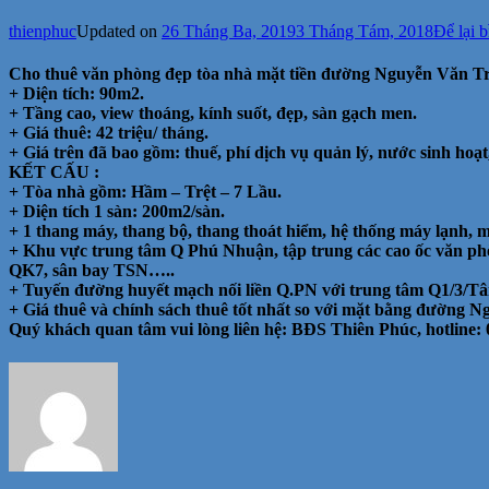
thienphuc
Updated on
26 Tháng Ba, 2019
3 Tháng Tám, 2018
Để lại b
Cho thuê văn phòng đẹp tòa nhà mặt tiền đường Nguyễn Văn Tr
+ Diện tích: 90m2.
+ Tầng cao, view thoáng, kính suốt, đẹp, sàn gạch men.
+ Giá thuê: 42 triệu/ tháng.
+ Giá trên đã bao gồm: thuế, phí dịch vụ quản lý, nước sinh hoạt
KẾT CẤU :
+ Tòa nhà gồm: Hầm – Trệt – 7 Lầu.
+ Diện tích 1 sàn: 200m2/sàn.
+ 1 thang máy, thang bộ, thang thoát hiểm, hệ thống máy lạnh, 
+ Khu vực trung tâm Q Phú Nhuận, tập trung các cao ốc văn phò
QK7, sân bay TSN…..
+ Tuyến đường huyết mạch nối liền Q.PN với trung tâm Q1/3/T
+ Giá thuê và chính sách thuê tốt nhất so với mặt bằng đường N
Quý khách quan tâm vui lòng liên hệ: BĐS Thiên Phúc, hotline: