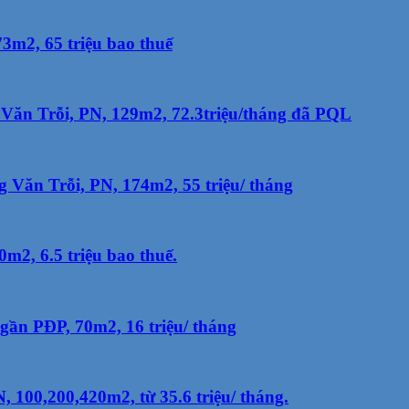
3m2, 65 triệu bao thuế
Văn Trỗi, PN, 129m2, 72.3triệu/tháng đã PQL
Văn Trỗi, PN, 174m2, 55 triệu/ tháng
2, 6.5 triệu bao thuế.
ần PĐP, 70m2, 16 triệu/ tháng
100,200,420m2, từ 35.6 triệu/ tháng.