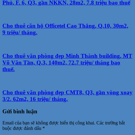
Phủ, F. 6, Q3, gần NKKN, 28m2, 7.8 triệu bao thuế
Cho thuê căn hộ Officetel Cao Thắng, Q.10, 30m2,
9 triệu/ tháng.
Cho thuê văn phòng đẹp Minh Thành building, MT
Võ Văn Tần, Q.3, 140m2, 72.7 triệu/ tháng bao
thuế.
Cho thuê văn phòng đẹp CMT8, Q3, gần vòng xoay
3/2. 62m2, 16 triệu/ tháng.
Gửi bình luận
Email của bạn sẽ không được hiển thị công khai.
Các trường bắt
buộc được đánh dấu
*