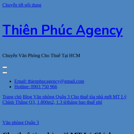
Chuyển tới nội dung
Thiên Phúc Agency
Chuyên Văn Phòng Cho Thuê Tại HCM
Email: thienphucagency@gmail.com
Hotline: 0903 750 966
Trang chủ
Blog
Văn phòng Quận 3
Cho thuê tòa nhà mới MT Lý
Chính Thắng Q3, 1.800m2, 1.3 tỉ/tháng bao thuế phí
Văn phòng Quận 3