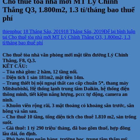
Cho thuê tòa nhà mới MT Lý Chính
Thắng Q3, 1.800m2, 1.3 tỉ/tháng bao thuế
phí
thienphuc
18 Tháng Sáu, 2019
18 Tháng Sáu, 2019
Để lại bình luận
tại Cho thuê tòa nhà mới MT Lý Chính Thắng Q3, 1.800m2, 1.3
tỉ/tháng bao thuế phí
Cho thuê tòa nhà văn phòng mới mặt tiền đường Lý Chính
Thắng, F8, Q.3.
KẾT CẤU:
– Tòa nhà gồm: 2 hầm, 12 tầng nổi.
– Diện tích 1 sàn 181m2, mặt tiền 14m.
– Trang thiết bị nội ngoại thất cao cấp chuẩn 5*, thang máy
Mitshubishi, Hệ thống lạnh trung tâm Daikin, hệ thống điện
thông minh, tiết kiệm năng lượng, pccc tự động, camera an
ninh.
– Khuôn viên rộng rãi, 3 mặt thoáng có khoảng sân trước, sân
hông và sân sau.
– Cho thuê 10 tầng, tổng diện tích cho thuê 1.810 m2, sàn trống
suốt.
– Giá thuê: 1 tỷ 290 triệu/ tháng, đã bao gồm thuế, hợp đồng
lâu dài, ổn định.
– Phù hợp làm ngân hàng, trường học, trung tâm thẩm mỹ,