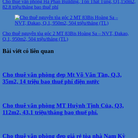
Cho thuê văn phòng Hà Phan Building, Tôn Thất Tùng, Q1,150m2,
82.8 triệu/tháng bao thuế phí
Cho thuê nguyên tòa góc 2 MT 83Bis Hoàng Sa – NVT, Đakao,
Q.1, 950m2, 504 triệu/tháng (TL)
Bài viết có liên quan
Cho thuê văn phòng đẹp Mt Võ Văn Tần, Q.3,
35m2, 14 triệu bao thuế phí điện nước
Cho thuê văn phòng MT Huỳnh Tịnh Của, Q3,
112m2, 43.1 triệu/tháng bao thuế phí.
Cho thuê văn phòng đẹp giá rẻ tòa nhà Nam Kỳ