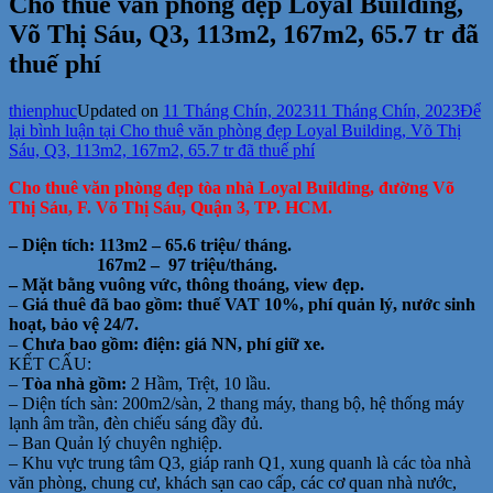
Cho thuê văn phòng đẹp Loyal Building,
Võ Thị Sáu, Q3, 113m2, 167m2, 65.7 tr đã
thuế phí
thienphuc
Updated on
11 Tháng Chín, 2023
11 Tháng Chín, 2023
Để
lại bình luận
tại Cho thuê văn phòng đẹp Loyal Building, Võ Thị
Sáu, Q3, 113m2, 167m2, 65.7 tr đã thuế phí
Cho thuê văn phòng đẹp tòa nhà Loyal Building, đường Võ
Thị Sáu, F. Võ Thị Sáu, Quận 3, TP. HCM.
– Diện tích: 113m2 – 65.6 triệu/ tháng.
167m2 – 97 triệu/tháng.
– Mặt bằng vuông vức, thông thoáng, view đẹp.
–
Giá thuê
đã bao gồm: thuế VAT 10%, phí quản lý, nước sinh
hoạt, bảo vệ 24/7.
–
Chưa bao gồm: điện: giá NN, phí giữ xe.
KẾT CẤU:
–
Tòa nhà gồm:
2 Hầm, Trệt, 10 lầu.
– Diện tích sàn: 200m2/sàn, 2 thang máy, thang bộ, hệ thống máy
lạnh âm trần, đèn chiếu sáng đầy đủ.
– Ban Quản lý chuyên nghiệp.
– Khu vực trung tâm Q3, giáp ranh Q1, xung quanh là các tòa nhà
văn phòng, chung cư, khách sạn cao cấp, các cơ quan nhà nước,