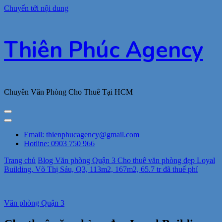
Chuyển tới nội dung
Thiên Phúc Agency
Chuyên Văn Phòng Cho Thuê Tại HCM
Email: thienphucagency@gmail.com
Hotline: 0903 750 966
Trang chủ
Blog
Văn phòng Quận 3
Cho thuê văn phòng đẹp Loyal
Building, Võ Thị Sáu, Q3, 113m2, 167m2, 65.7 tr đã thuế phí
Văn phòng Quận 3