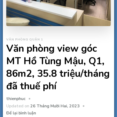
VĂN PHÒNG QUẬN 1
Văn phòng view góc
MT Hồ Tùng Mậu, Q1,
86m2, 35.8 triệu/tháng
đã thuế phí
thienphuc
Updated on
26 Tháng Mười Hai, 2023
tại
Để lại bình luận