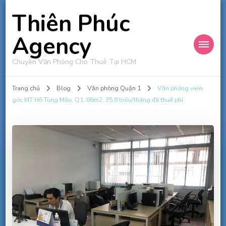
Thiên Phúc
Agency
Chuyên Văn Phòng Cho Thuê Tại HCM
Trang chủ
Blog
Văn phòng Quận 1
Văn phòng view
góc MT Hồ Tùng Mậu, Q1, 86m2, 35.8 triệu/tháng đã thuế phí