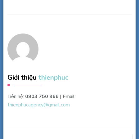
Giới thiệu
thienphuc
Liên hệ:
0903 750 966
| Email:
thienphucagency@gmail.com
Điều