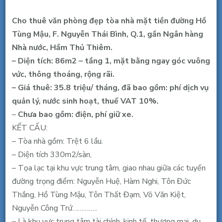
Văn
phòng
Cho thuê văn phòng đẹp tòa nhà mặt tiền đường Hồ
view
Tùng Mậu, F. Nguyễn Thái Bình, Q.1, gần Ngân hàng
góc
Nhà nước, Hầm Thủ Thiêm.
MT
– Diện tích: 86
m2 – tầng 1, m
ặt bằng ngay góc vuông
Hồ
vức, thông thoáng, rộng rãi.
Tùng
– Giá thuê: 35.8 triệu/ tháng, đã bao gồm
: phí dịch vụ
Mậu,
quản lý, nước sinh hoạt, thuế VAT 10%.
Q1,
–
Chưa bao gồm: điện, phí giữ xe.
86m2,
KẾT CẤU:
35.8
– Tòa nhà gồm: Trệt 6 lầu.
triệu/tháng
– Diện tích 330m2/sàn,
đã
– Tọa lạc tại khu vực trung tâm, giao nhau giữa các tuyến
thuế
đường trọng điểm: Nguyễn Huệ, Hàm Nghi, Tôn Đức
phí
Thắng, Hồ Tùng Mậu, Tôn Thất Đạm, Võ Văn Kiệt,
Nguyễn Công Trứ…………..
– Là khu vực trung tâm tài chính, kinh tế, thương mại, du