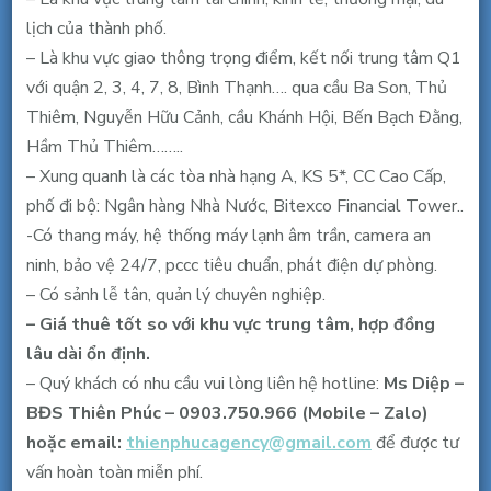
lịch của thành phố.
– Là khu vực giao thông trọng điểm, kết nối trung tâm Q1
với quận 2, 3, 4, 7, 8, Bình Thạnh…. qua cầu Ba Son, Thủ
Thiêm, Nguyễn Hữu Cảnh, cầu Khánh Hội, Bến Bạch Đằng,
Hầm Thủ Thiêm……..
– Xung quanh là các tòa nhà hạng A, KS 5*, CC Cao Cấp,
phố đi bộ: Ngân hàng Nhà Nước, Bitexco Financial Tower..
-Có thang máy, hệ thống máy lạnh âm trần, camera an
ninh, bảo vệ 24/7, pccc tiêu chuẩn, phát điện dự phòng.
– Có sảnh lễ tân, quản lý chuyên nghiệp.
– Giá thuê tốt so với khu vực trung tâm, hợp đồng
lâu dài ổn định.
– Quý khách có nhu cầu vui lòng liên hệ hotline:
Ms Diệp –
BĐS Thiên Phúc – 0903.750.966 (Mobile – Zalo)
hoặc email:
thienphucagency@gmail.
com
để được tư
vấn hoàn toàn miễn phí.