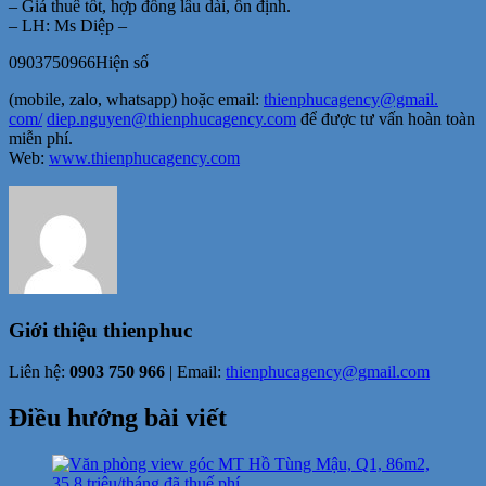
– Giá thuê tốt, hợp đồng lâu dài, ổn định.
– LH: Ms Diệp –
0903750966Hiện số
(mobile, zalo, whatsapp) hoặc email:
thienphucagency@gmail.
com/
diep.nguyen@
thienphucagency.com
để được tư vấn hoàn toàn
miễn phí.
Web:
www.thienphucagency.com
Giới thiệu
thienphuc
Liên hệ:
0903 750 966
| Email:
thienphucagency@gmail.com
Điều hướng bài viết