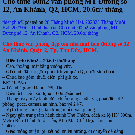
Cho thuê 60m2 văn phòng MT Đường số
12, An Khánh, Q2, HCM, 20.6tr/ tháng
thienphuc
Updated on
28 Tháng Mười Hai, 2023
28 Tháng Mười
Hai, 2023
Để lại bình luận
tại Cho thuê 60m2 văn phòng MT
Đường số 12, An Khánh, Q2, HCM, 20.6tr/ tháng
Cho thuê văn phòng đẹp tòa nhà mặt tiền đường số 12,
An Khánh, Quận 2, Tp. Thủ Đức, HCM.
–
Diện tích: 60m2 – 20.6 triệu/tháng
– Cao, thoáng, mặt bằng vuông vức.
– Giá thuê đã bao gồm phí dịch vụ quản lý, nước sinh hoạt.
– Chưa bao gồm: thuế, điện, phí giữ xe.
KẾT CẤU:
– Tòa nhà gồm: Hầm, Trệt, lầu.
– Diện tích 1 sàn sử dụng: 100m2/sàn net.
– Thang máy, máy lạnh, đèn chiếu sáng chuẩn vp, phát điện dự
phòng, pccc, camera an ninh, bảo vệ 24/7.
– Vị trí trung tâm Q2, tập trung nhiều văn phòng.
– Ngay gần trung tâm hành chính Thủ Thiêm, cách xa lộ HN 500m,
Metro Bến Thành Suối Tiên, Khu Mai Chí Thọ, hầm Thủ
Thiêm…….
– Giao thông thuận lợi, kết nối nhiều hướng, di chuyển dễ dàng,