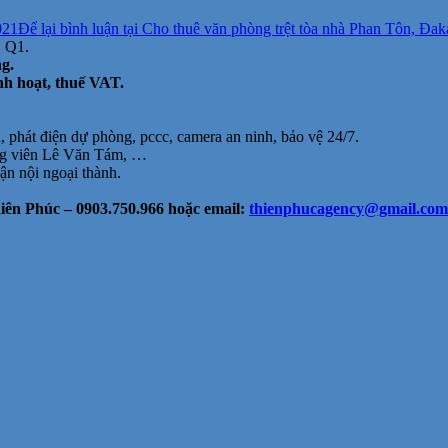
021
Để lại bình luận
tại Cho thuê văn phòng trệt tòa nhà Phan Tôn, Đak
, Q1.
ng.
nh hoạt, thuế VAT.
h, phát điện dự phòng, pccc, camera an ninh, bảo vệ 24/7.
công viên Lê Văn Tám, …
uận nội ngoại thành.
ên Phúc – 0903.750.966 hoặc email:
thienphucagency@gmail.com