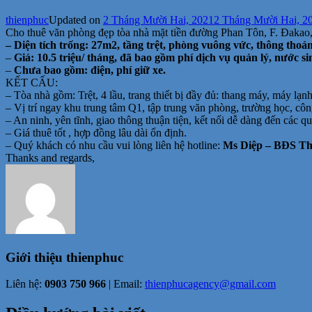
thienphuc
Updated on
2 Tháng Mười Hai, 2021
2 Tháng Mười Hai, 2
Cho thuê văn phòng đẹp tòa nhà mặt tiền đường Phan Tôn, F. Đakao
– Diện tích trống: 27m2, tầng trệt, phòng vuông vức, thông thoá
–
Giá: 10.5 triệu/ tháng,
đã bao gồm phí dịch vụ quản lý, nước si
–
Chưa bao gồm: điện, phí giữ xe.
KẾT CẤU:
– Tòa nhà gồm: Trệt, 4 lầu, trang thiết bị đầy đủ: thang máy, máy lạn
– Vị trí ngay khu trung tâm Q1, tập trung văn phòng, trường học, 
– An ninh, yên tĩnh, giao thông thuận tiện, kết nối dễ dàng đến các q
– Giá thuê tốt , hợp đồng lâu dài ổn định.
– Quý khách có nhu cầu vui lòng liên hệ hotline:
Ms Diệp – BĐS Thi
Thanks and regards,
Giới thiệu
thienphuc
Liên hệ:
0903 750 966
| Email:
thienphucagency@gmail.com