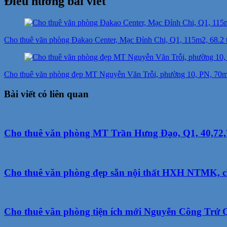
Điều hướng bài viết
Cho thuê văn phòng Đakao Center, Mạc Đỉnh Chi, Q1, 115m2, 68.2 
Cho thuê văn phòng đẹp MT Nguyễn Văn Trỗi, phường 10, PN, 70m2,
Bài viết có liên quan
Cho thuê văn phòng MT Trần Hưng Đạo, Q1, 40,72,75
Cho thuê văn phòng đẹp sẵn nội thất HXH NTMK, cầ
Cho thuê văn phòng tiện ích mới Nguyễn Công Trứ Q1