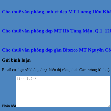
Cho thuê văn phòng, mb rẻ đẹp MT Lương Hữu Khán
Cho thuê văn phòng đẹp MT Hồ Tùng Mậu, Q.1, 120m2
Cho thuê văn phòng đẹp gần Bitexco MT Nguyễn Cô
Gửi bình luận
Email của bạn sẽ không được hiển thị công khai.
Các trường bắt buộ
Phản hồi