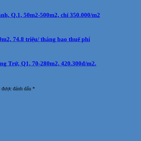
h, Q.1, 50m2-500m2, chỉ 350.000/m2
, 74.8 triệu/ tháng bao thuế phí
ng Trứ, Q1, 70-280m2, 420.300đ/m2.
c được đánh dấu
*