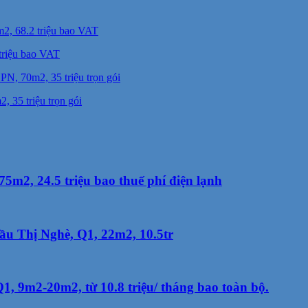
triệu bao VAT
 35 triệu trọn gói
m2, 24.5 triệu bao thuế phí điện lạnh
u Thị Nghè, Q1, 22m2, 10.5tr
, 9m2-20m2, từ 10.8 triệu/ tháng bao toàn bộ.