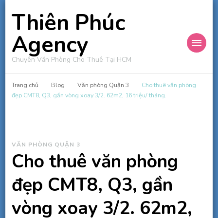
Thiên Phúc
Agency
Chuyên Văn Phòng Cho Thuê Tại HCM
Trang chủ
Blog
Văn phòng Quận 3
Cho thuê văn phòng
đẹp CMT8, Q3, gần vòng xoay 3/2. 62m2, 16 triệu/ tháng.
VĂN PHÒNG QUẬN 3
Cho thuê văn phòng
đẹp CMT8, Q3, gần
vòng xoay 3/2. 62m2,