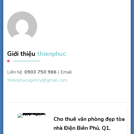
Giới thiệu
thienphuc
Liên hệ:
0903 750 966
| Email:
thienphucagency@gmail.com
Điều
hướng
Cho thuê văn phòng đẹp tòa
bài
nhà Điện Biên Phủ, Q1,