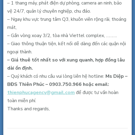
16
– 1 thang máy, phát điện dự phòng, camera an ninh, bảo
triệu/
vệ 24/7, quản lý chuyên nghiệp, chu đáo.
tháng.
– Ngay khu vực trung tâm Q3, khuôn viên rộng rãi, thoáng
mát,
– Gần vòng xoay 3/2, tòa nhà Viettel complex, ……….
– Giao thông thuận tiện, kết nối dễ dàng đến các quận nội
ngoại thành.
– Giá thuê tốt nhất so với xung quanh, hợp đồng lâu
dài ổn định.
– Quý khách có nhu cầu vui lòng liên hệ hotline:
Ms Diệp –
BĐS Thiên Phúc – 0903.750.966 hoặc email:
thienphucagency@gmail.com
để được tư vấn hoàn
toàn miễn phí.
Thanks and regards,