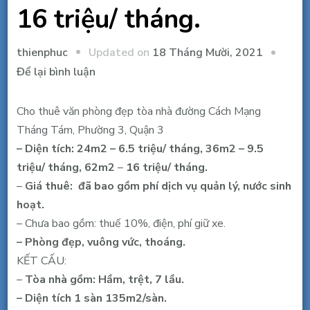
16 triệu/ tháng.
Updated on
18 Tháng Mười, 2021
thienphuc
tại
Để lại bình luận
Cho
thuê
Cho thuê văn phòng đẹp tòa nhà đường Cách Mạng
văn
Tháng Tám, Phường 3, Quận 3
phòng
– Diện tích: 24m2 – 6.5 triệu/ tháng, 36m2 – 9.5
đẹp
triệu/ tháng, 62m2
–
16 triệu/ tháng.
CMT8,
–
Giá thuê: đã bao gồm phí dịch vụ quản lý, nước sinh
Q3,
hoạt.
gần
– Chưa bao gồm: thuế 10%, điện, phí giữ xe.
vòng
– Phòng đẹp, vuông vức, thoáng.
xoay
KẾT CẤU:
3/2.
–
Tòa nhà gồm: Hầm, trệt, 7 lầu.
62m2,
– Diện tích 1 sàn 135m2/sàn.