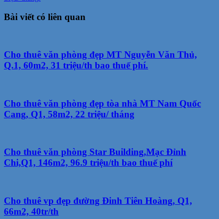
Bài viết có liên quan
Cho thuê văn phòng đẹp MT Nguyễn Văn Thủ,
Q.1, 60m2, 31 triệu/th bao thuế phí.
Cho thuê văn phòng đẹp tòa nhà MT Nam Quốc
Cang, Q1, 58m2, 22 triệu/ tháng
Cho thuê văn phòng Star Building,Mạc Đỉnh
Chi,Q1, 146m2, 96.9 triệu/th bao thuế phí
Cho thuê vp đẹp đường Đinh Tiên Hoàng, Q1,
66m2, 40tr/th