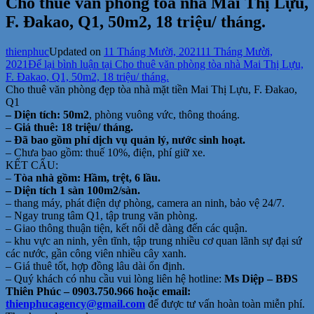
Cho thuê văn phòng tòa nhà Mai Thị Lựu,
F. Đakao, Q1, 50m2, 18 triệu/ tháng.
thienphuc
Updated on
11 Tháng Mười, 2021
11 Tháng Mười,
2021
Để lại bình luận
tại Cho thuê văn phòng tòa nhà Mai Thị Lựu,
F. Đakao, Q1, 50m2, 18 triệu/ tháng.
Cho thuê văn phòng đẹp tòa nhà mặt tiền Mai Thị Lựu, F. Đakao,
Q1
– Diện tích: 50m2
, phòng vuông vức, thông thoáng.
–
Giá thuê: 18 triệu/ tháng.
– Đã bao gồm phí dịch vụ quản lý, nước sinh hoạt.
– Chưa bao gồm: thuế 10%, điện, phí giữ xe.
KẾT CẤU:
–
Tòa nhà gồm: Hầm, trệt, 6 lầu.
– Diện tích 1 sàn 100m2/sàn.
– thang máy, phát điện dự phòng, camera an ninh, bảo vệ 24/7.
– Ngay trung tâm Q1, tập trung văn phòng.
– Giao thông thuận tiện, kết nối dễ dàng đến các quận.
– khu vực an ninh, yên tĩnh, tập trung nhiều cơ quan lãnh sự đại sứ
các nước, gần công viên nhiều cây xanh.
– Giá thuê tốt, hợp đồng lâu dài ổn định.
– Quý khách có nhu cầu vui lòng liên hệ hotline:
Ms Diệp – BĐS
Thiên Phúc – 0903.750.966 hoặc email:
thienphucagency@gmail.com
để được tư vấn hoàn toàn miễn phí.