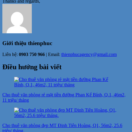
Thanks and regards,
Giới thiệu
thienphuc
Liên hệ:
0903 750 966
| Email:
thienphucagency@gmail.com
Điều hướng bài viết
Cho thuê văn phòng rẻ mặt tiền đường Phan Kế Bính, Q.1, 46m2,
11 triệu/ tháng
Cho thuê văn phòng đẹp MT Đinh Tiên Hoàng, Q1, 56m2, 25.6
triệu/ tháng.