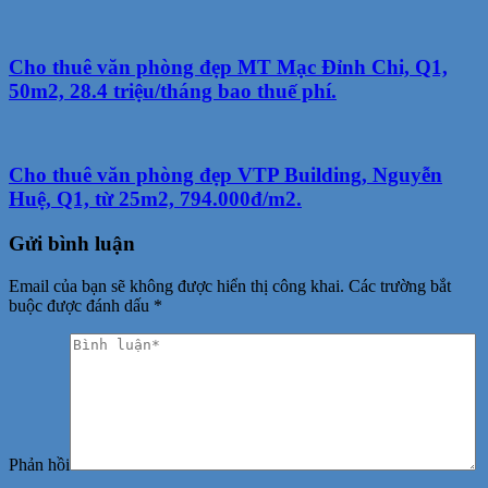
Cho thuê văn phòng đẹp MT Mạc Đỉnh Chi, Q1,
50m2, 28.4 triệu/tháng bao thuế phí.
Cho thuê văn phòng đẹp VTP Building, Nguyễn
Huệ, Q1, từ 25m2, 794.000đ/m2.
Gửi bình luận
Email của bạn sẽ không được hiển thị công khai.
Các trường bắt
buộc được đánh dấu
*
Phản hồi