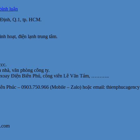
tại
 bình luận
Cho
 Định, Q.1, tp. HCM.
thuê
văn
phòng
inh hoạt, điện lạnh trung tâm.
tòa
nhà
MT
Nguyễn
Phi
ccc.
Khanh,
a nhà, văn phòng công ty.
Q.1,
òng xoay Điện Biên Phủ, công viên Lê Văn Tám, ………..
60m2,
25.6
iên Phúc – 0903.750.966 (Mobile – Zalo) hoặc email: thienphucagenc
triệu/
tháng
bao
điện
lạnh
l.com