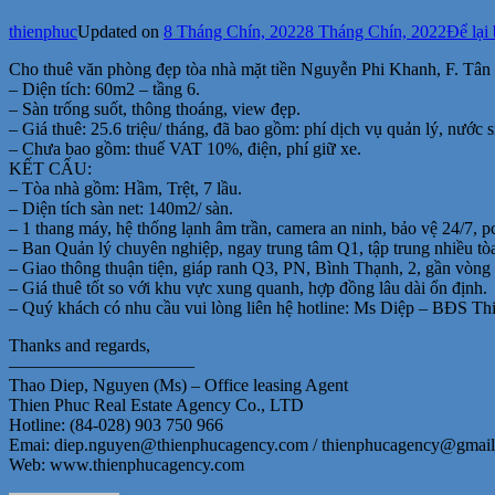
thienphuc
Updated on
8 Tháng Chín, 2022
8 Tháng Chín, 2022
Để lại
Cho thuê văn phòng đẹp tòa nhà mặt tiền Nguyễn Phi Khanh, F. Tân
– Diện tích: 60m2 – tầng 6.
– Sàn trống suốt, thông thoáng, view đẹp.
– Giá thuê: 25.6 triệu/ tháng, đã bao gồm: phí dịch vụ quản lý, nước s
– Chưa bao gồm: thuế VAT 10%, điện, phí giữ xe.
KẾT CẤU:
– Tòa nhà gồm: Hầm, Trệt, 7 lầu.
– Diện tích sàn net: 140m2/ sàn.
– 1 thang máy, hệ thống lạnh âm trần, camera an ninh, bảo vệ 24/7, p
– Ban Quản lý chuyên nghiệp, ngay trung tâm Q1, tập trung nhiều tò
– Giao thông thuận tiện, giáp ranh Q3, PN, Bình Thạnh, 2, gần v
– Giá thuê tốt so với khu vực xung quanh, hợp đồng lâu dài ổn định.
– Quý khách có nhu cầu vui lòng liên hệ hotline: Ms Diệp – BĐS Th
Thanks and regards,
——————————–
Thao Diep, Nguyen (Ms) – Office leasing Agent
Thien Phuc Real Estate Agency Co., LTD
Hotline: (84-028) 903 750 966
Emai: diep.nguyen@thienphucagency.com / thienphucagency@gmai
Web: www.thienphucagency.com