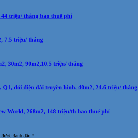
4 triệu/ tháng bao thuế phí
7.5 triệu/ tháng
, 30m2, 90m2,10.5 triệu/ tháng
, đối diện đài truyền hình, 40m2, 24.6 triệu/ tháng
 World, 268m2, 148 triệu/th bao thuế phí
c được đánh dấu
*