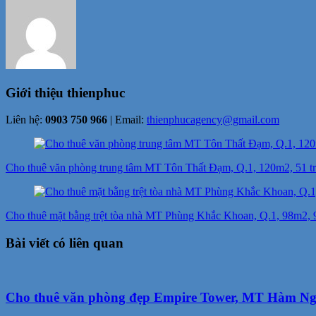
Giới thiệu
thienphuc
Liên hệ:
0903 750 966
| Email:
thienphucagency@gmail.com
Điều
hướng
Cho thuê văn phòng trung tâm MT Tôn Thất Đạm, Q.1, 120m2, 51 tr
bài
viết
Cho thuê mặt bằng trệt tòa nhà MT Phùng Khắc Khoan, Q.1, 98m2, 99
Bài viết có liên quan
Cho thuê văn phòng đẹp Empire Tower, MT Hàm Nghi