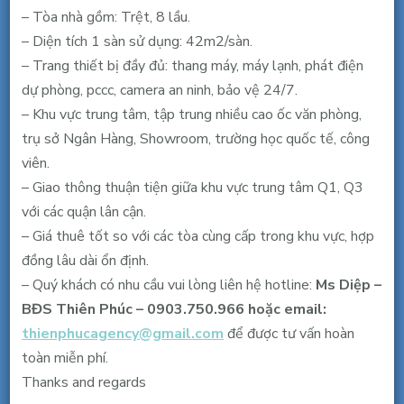
Thạch,
– Tòa nhà gồm: Trệt, 8 lầu.
Q.3,
– Diện tích 1 sàn sử dụng: 42m2/sàn.
35m2,
– Trang thiết bị đầy đủ: thang máy, máy lạnh, phát điện
16
dự phòng, pccc, camera an ninh, bảo vệ 24/7.
triệu/
– Khu vực trung tâm, tập trung nhiều cao ốc văn phòng,
tháng
trụ sở Ngân Hàng, Showroom, trường học quốc tế, công
viên.
– Giao thông thuận tiện giữa khu vực trung tâm Q1, Q3
với các quận lân cận.
– Giá thuê tốt so với các tòa cùng cấp trong khu vực, hợp
đồng lâu dài ổn định.
– Quý khách có nhu cầu vui lòng liên hệ hotline:
Ms Diệp –
BĐS Thiên Phúc – 0903.750.966 hoặc email:
thienphucagency@gmail.com
để được tư vấn hoàn
toàn miễn phí.
Thanks and regards