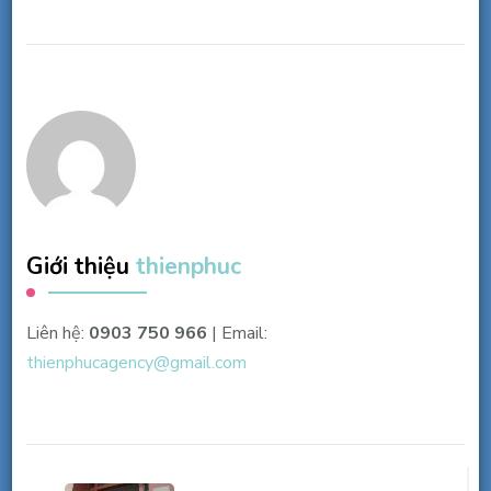
Giới thiệu
thienphuc
Liên hệ:
0903 750 966
| Email:
thienphucagency@gmail.com
Điều