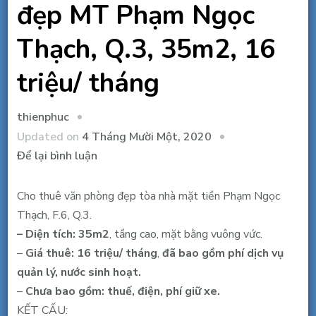
đẹp MT Phạm Ngọc
Thạch, Q.3, 35m2, 16
triệu/ tháng
thienphuc
Updated on
4 Tháng Mười Một, 2020
tại
Để lại bình luận
Cho
thuê
Cho thuê văn phòng đẹp tòa nhà mặt tiền Phạm Ngọc
văn
Thạch, F.6, Q.3.
phòng
– Diện tích: 35m2
, tầng cao, mặt bằng vuông vức.
đẹp
–
Giá thuê: 16 triệu/ tháng
,
đã bao gồm phí dịch vụ
MT
quản lý, nước sinh hoạt.
Phạm
–
Chưa bao gồm: thuế, điện, phí giữ xe.
Ngọc
KẾT CẤU: