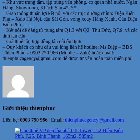
– Khu vực trung tâm, tập trung văn phòng, cơ quan nhà nước, Ngân
Hàng, Showroom, Khách Sạn 4*, 5*………..
– Giao thông thuận lợi kết nối với các trục đường chính: Điện Biên
Phủ – Xalo Hà Nội, cầu Sài Gòn, vòng xoay Hàng Xanh, Cầu Điện
Biên Phủ ,……
– Kết nối dễ dàng từ trung tâm Q1,3 với Q2, Thủ Đức, Q7,9, và các
tỉnh lân cận.
– Giá thuê tốt, hợp đồng lâu dài ổn định.
– Quý khách có nhu cầu vui lòng liên hệ hotline: Ms Diệp – BĐS
Thiên Phúc – 0903.750.966 (Mobile – Zalo) hoặc email:
thienphucagency@gmail.com để được tư vấn hoàn toàn miễn phí.
Giới thiệu
thienphuc
Liên hệ:
0903 750 966
| Email:
thienphucagency@gmail.com
Điều