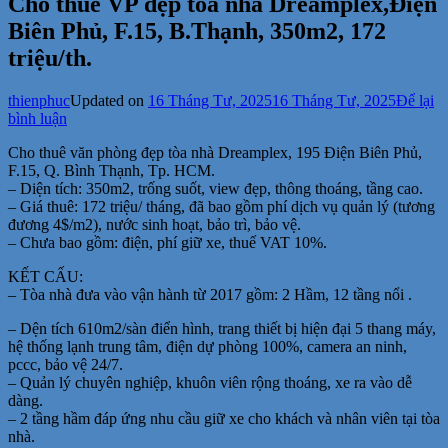
Cho thuê VP đẹp tòa nhà Dreamplex,Điện
Biên Phủ, F.15, B.Thạnh, 350m2, 172
triệu/th.
thienphuc
Updated on
16 Tháng Tư, 2025
16 Tháng Tư, 2025
Để lại
tại
bình luận
Cho
Cho thuê văn phòng đẹp tòa nhà Dreamplex, 195 Điện Biên Phủ,
thuê
F.15, Q. Bình Thạnh, Tp. HCM.
VP
– Diện tích: 350m2, trống suốt, view đẹp, thông thoáng, tầng cao.
đẹp
– Giá thuê: 172 triệu/ tháng, đã bao gồm phí dịch vụ quản lý (tương
tòa
đương 4$/m2), nước sinh hoạt, bảo trì, bảo vệ.
nhà
– Chưa bao gồm: điện, phí giữ xe, thuế VAT 10%.
Dreamplex,Điện
Biên
KẾT CẤU:
Phủ,
– Tòa nhà đưa vào vận hành từ 2017 gồm: 2 Hầm, 12 tầng nổi .
F.15,
B.Thạnh,
– Dện tích 610m2/sàn điển hình, trang thiết bị hiện đại 5 thang máy,
350m2,
hệ thống lạnh trung tâm, điện dự phòng 100%, camera an ninh,
172
pccc, bảo vệ 24/7.
triệu/th.
– Quản lý chuyên nghiệp, khuôn viên rộng thoáng, xe ra vào dễ
dàng.
– 2 tầng hầm đáp ứng nhu cầu giữ xe cho khách và nhân viên tại tòa
nhà.