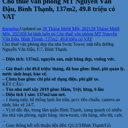
Cho thuê văn phòng MT Nguyễn Văn
Đậu, Bình Thạnh, 137m2, 49.8 triệu có
VAT
thienphuc
Updated on
28 Tháng Mười Một, 2021
28 Tháng Mười
Một, 2021
Để lại bình luận
tại Cho thuê văn phòng MT Nguyễn
Văn Đậu, Bình Thạnh, 137m2, 49.8 triệu có VAT
Cho thuê văn phòng đẹp tòa nhà Swin Tower, mặt tiền đường
Nguyễn Văn Đậu, F.7, Bình Thạnh.
– Diện tích: 137m2, nguyên sàn, mặt bằng đẹp, vuông vức.
–
Giá thuê: chỉ 49.8 triệu/ tháng, đã bao gồm: thuế, phí quản lý,
nước sinh hoạt, bảo vệ.
– Chưa bao gồm: chi phí sử dụng điện, phí giữ xe.
KẾT CẤU:
–
Tòa nhà mới xây 2019 gồm: Hầm, Trệt, lửng, 6 lầu
– Diện tích 1 sàn: 137m2/sàn net.
– 1 thang máy, hệ thống lạnh âm trần, pccc tiêu chuẩn, camera an
ninh, bảo vệ 24/7.
– Vị trí đắc địa, trung tâm quận Bình Thạnh, xung quanh có nhiều
tòa nhà văn phòng, ngân hàng, showroom, cửa hàng, siêu thị, cafe,
…
– Giao thông kết nối thuận tiện đến: Q1/2/3/Bình Thạnh/Gò