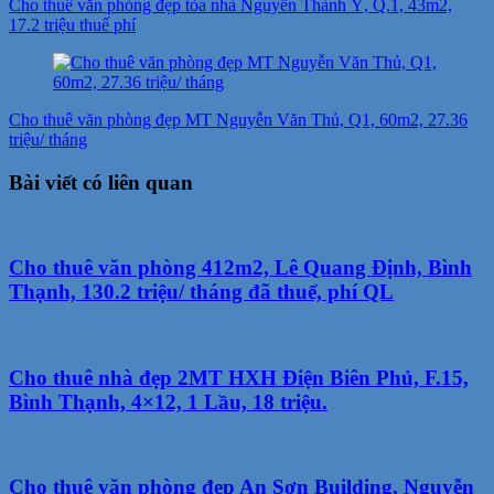
Cho thuê văn phòng đẹp tòa nhà Nguyễn Thành Ý, Q.1, 43m2,
17.2 triệu thuế phí
Cho thuê văn phòng đẹp MT Nguyễn Văn Thủ, Q1, 60m2, 27.36
triệu/ tháng
Bài viết có liên quan
Cho thuê văn phòng 412m2, Lê Quang Định, Bình
Thạnh, 130.2 triệu/ tháng đã thuế, phí QL
Cho thuê nhà đẹp 2MT HXH Điện Biên Phủ, F.15,
Bình Thạnh, 4×12, 1 Lầu, 18 triệu.
Cho thuê văn phòng đẹp An Sơn Building, Nguyễn