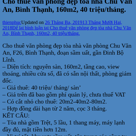
Cho thuê văn phòng đẹp tòa nhà Chu Văn
An, Bình Thạnh, 160m2, 40 triệu/tháng.
thienphuc
Updated on
26 Tháng Ba, 2019
13 Tháng Mười Hai,
2018
Để lại bình luận
tại Cho thuê văn phòng đẹp tòa nhà Chu Văn
An, Bình Thạnh, 160m2, 40 triệu/tháng.
Cho thuê văn phòng đẹp tòa nhà văn phòng Chu Văn
An, F26, Bình Thạnh, đoạn sầm uất, gần Đinh Bộ
Lĩnh.
– Diện tích: nguyên sàn, 160m2, tầng cao, view
thoáng, nhiều cửa sổ, đã có sẵn nội thất, phòng giám
đốc.
– Giá thuê: 40 triệu/ tháng/ sàn’
– Giá trên đã bao gồm phí quản lý, chưa thuế VAT
– Có cắt nhỏ cho thuê: 20m2-40m2-80m2.
– Hợp đồng dài hạn từ 2 năm, cọc 3 tháng.
KẾT CẤU:
– Tòa nhà gồm Trệt, 5 lầu, 1 thang máy, máy lạnh
đầy đủ, mặt tiền hơn 12m.