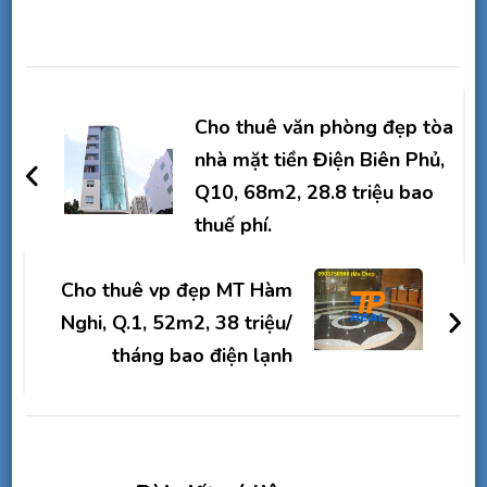
Điều
hướng
Cho thuê văn phòng đẹp tòa
bài
nhà mặt tiền Điện Biên Phủ,
Q10, 68m2, 28.8 triệu bao
viết
thuế phí.
Cho thuê vp đẹp MT Hàm
Nghi, Q.1, 52m2, 38 triệu/
tháng bao điện lạnh