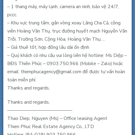
7.9
– 1 thang máy, máy lạnh, camera an ninh, bảo vệ 24/7,
triệu/
pccc.
tháng
– Khu vực trung tâm, gần vòng xoay Lăng Cha Cả, công
viên Hoàng Văn Thụ, trục đường huyết mạch Nguyễn Văn
Trỗi, Trường Sơn, Cộng Hòa, Hoàng Văn Thụ….
– Giá thuê tốt, hợp đồng lâu dài ổn định
– Quý khách có nhu cầu vui lòng liên hệ hotline: Ms Diệp –
BĐS Thiên Phúc – 0903.750.966 (Mobile – Zalo) hoặc
email: thienphucagency@gmail.com để được tư vấn hoàn
toàn miễn phí.
Thanks and regards,
Thanks and regards,
—————————————–
Thao Diep, Nguyen (Ms) – Office leasing Agent
Thien Phuc Real Estate Agency Co., LTD
Hotline: (84-028) 903 750 966