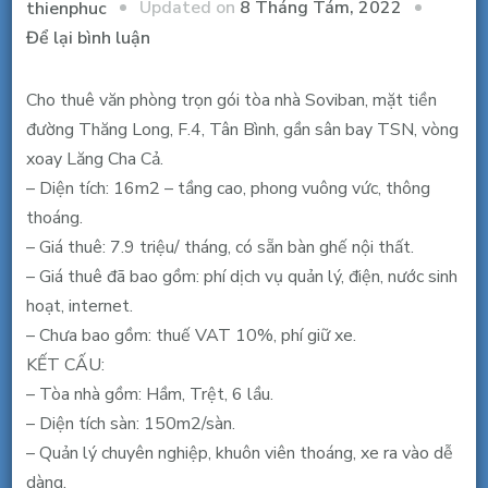
Updated on
8 Tháng Tám, 2022
thienphuc
tại
Để lại bình luận
Cho
thuê
Cho thuê văn phòng trọn gói tòa nhà Soviban, mặt tiền
văn
đường Thăng Long, F.4, Tân Bình, gần sân bay TSN, vòng
phòng
xoay Lăng Cha Cả.
trọn
– Diện tích: 16m2 – tầng cao, phong vuông vức, thông
gói
thoáng.
tòa
– Giá thuê: 7.9 triệu/ tháng, có sẵn bàn ghế nội thất.
nhà
– Giá thuê đã bao gồm: phí dịch vụ quản lý, điện, nước sinh
Soviban,
hoạt, internet.
MT
– Chưa bao gồm: thuế VAT 10%, phí giữ xe.
Thăng
KẾT CẤU:
Long,
– Tòa nhà gồm: Hầm, Trệt, 6 lầu.
Tân
– Diện tích sàn: 150m2/sàn.
Bình,
– Quản lý chuyên nghiệp, khuôn viên thoáng, xe ra vào dễ
16m2,
dàng.