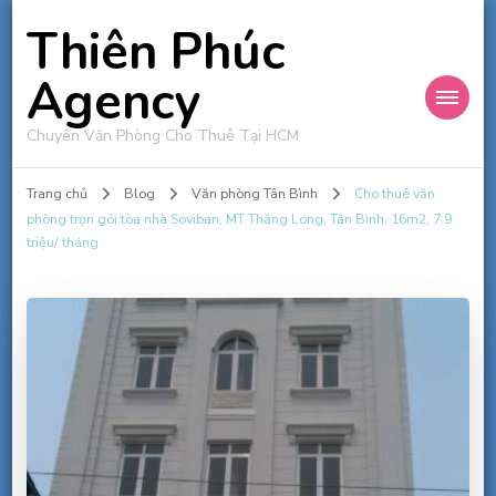
Thiên Phúc
Agency
Chuyên Văn Phòng Cho Thuê Tại HCM
Trang chủ
Blog
Văn phòng Tân Bình
Cho thuê văn
phòng trọn gói tòa nhà Soviban, MT Thăng Long, Tân Bình, 16m2, 7.9
triệu/ tháng