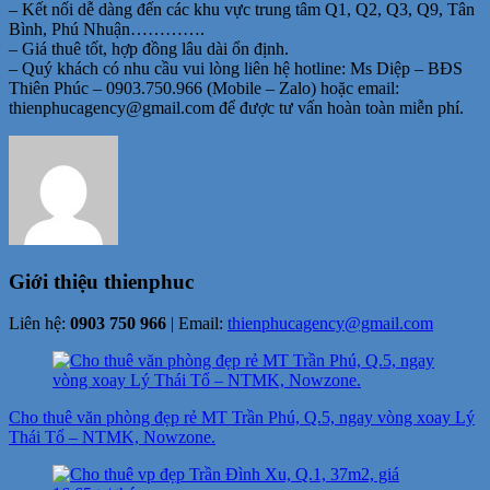
– Kết nối dễ dàng đến các khu vực trung tâm Q1, Q2, Q3, Q9, Tân
Bình, Phú Nhuận………….
– Giá thuê tốt, hợp đồng lâu dài ổn định.
– Quý khách có nhu cầu vui lòng liên hệ hotline: Ms Diệp – BĐS
Thiên Phúc – 0903.750.966 (Mobile – Zalo) hoặc email:
thienphucagency@gmail.com để được tư vấn hoàn toàn miễn phí.
Giới thiệu
thienphuc
Liên hệ:
0903 750 966
| Email:
thienphucagency@gmail.com
Điều
hướng
Cho thuê văn phòng đẹp rẻ MT Trần Phú, Q.5, ngay vòng xoay Lý
bài
Thái Tổ – NTMK, Nowzone.
viết