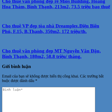
Cho thuê văn phòng đẹp rẻ Mios Building, Hoàng
Hoa Thám, Bình Thạnh, 213m2, 73.5 triệu bao thuế
Cho thuê VP đẹp tòa nhà Dreamplex,Điện Biên
Phủ, F.15, B.Thạnh, 350m2, 172 triệu/th.
Cho thuê văn phòng đẹp MT Nguyễn Văn Đậu,
Bình Thạnh, 180m2, 58.8 triệu/ tháng.
Gửi bình luận
Email của bạn sẽ không được hiển thị công khai.
Các trường bắt
buộc được đánh dấu
*
Phản
hồi