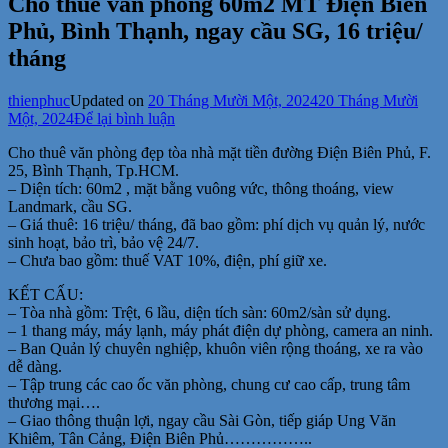
Cho thuê văn phòng 60m2 MT Điện Biên
Phủ, Bình Thạnh, ngay cầu SG, 16 triệu/
tháng
thienphuc
Updated on
20 Tháng Mười Một, 2024
20 Tháng Mười
tại
Một, 2024
Để lại bình luận
Cho
Cho thuê văn phòng đẹp tòa nhà mặt tiền đường Điện Biên Phủ, F.
thuê
25, Bình Thạnh, Tp.HCM.
văn
– Diện tích: 60m2 , mặt bằng vuông vức, thông thoáng, view
phòng
Landmark, cầu SG.
60m2
– Giá thuê: 16 triệu/ tháng, đã bao gồm: phí dịch vụ quản lý, nước
MT
sinh hoạt, bảo trì, bảo vệ 24/7.
Điện
– Chưa bao gồm: thuế VAT 10%, điện, phí giữ xe.
Biên
Phủ,
KẾT CẤU:
Bình
– Tòa nhà gồm: Trệt, 6 lầu, diện tích sàn: 60m2/sàn sử dụng.
Thạnh,
– 1 thang máy, máy lạnh, máy phát điện dự phòng, camera an ninh.
ngay
– Ban Quản lý chuyên nghiệp, khuôn viên rộng thoáng, xe ra vào
cầu
dễ dàng.
SG,
– Tập trung các cao ốc văn phòng, chung cư cao cấp, trung tâm
16
thương mại….
triệu/
– Giao thông thuận lợi, ngay cầu Sài Gòn, tiếp giáp Ung Văn
tháng
Khiêm, Tân Cảng, Điện Biên Phủ……………..