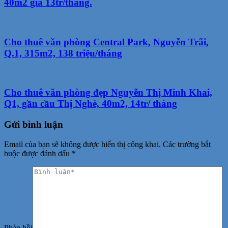
40m2 giá 13tr/tháng.
Cho thuê văn phòng Central Park, Nguyễn Trãi,
Q.1, 315m2, 138 triệu/tháng
Cho thuê văn phòng đẹp Nguyễn Thị Minh Khai,
Q1, gần cầu Thị Nghè, 40m2, 14tr/ tháng
Gửi bình luận
Email của bạn sẽ không được hiển thị công khai.
Các trường bắt
buộc được đánh dấu
*
Phản hồi