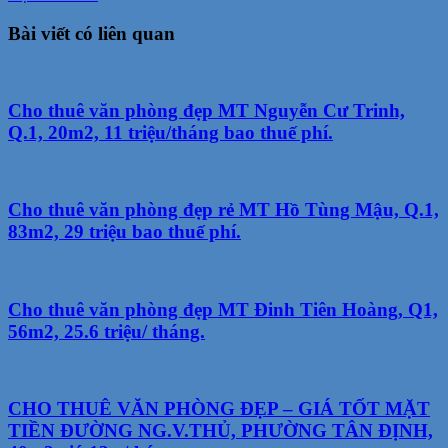
Bài viết có liên quan
Cho thuê văn phòng đẹp MT Nguyễn Cư Trinh,
Q.1, 20m2, 11 triệu/tháng bao thuế phí.
Cho thuê văn phòng đẹp rẻ MT Hồ Tùng Mậu, Q.1,
83m2, 29 triệu bao thuế phí.
Cho thuê văn phòng đẹp MT Đinh Tiên Hoàng, Q1,
56m2, 25.6 triệu/ tháng.
CHO THUÊ VĂN PHÒNG ĐẸP – GIÁ TỐT MẶT
TIỀN ĐƯỜNG NG.V.THỦ, PHƯỜNG TÂN ĐỊNH,