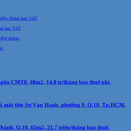
áng bao VAT
g.
gần CMT8, 48m2, 14.8 tr/tháng bao thuế phí.
nhà mặt tiền Sư Vạn Hạnh, phường 9, Q.10, Tp.HCM.
ành, Q.10, 65m2, 21.7 triệu/tháng bao thuế.