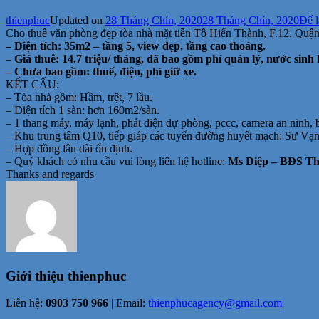
thienphuc
Updated on
28 Tháng Chín, 2020
28 Tháng Chín, 2020
Để l
Cho thuê văn phòng đẹp tòa nhà mặt tiền Tô Hiến Thành, F.12, Quận
– Diện tích: 35m2 – tầng 5, view đẹp, tầng cao thoáng.
–
Giá thuê: 14.7 triệu/ tháng, đã bao gồm phí quản lý, nước sinh 
– Chưa bao gồm: thuế, điện, phí giữ xe.
KẾT CẤU:
– Tòa nhà gồm: Hầm, trệt, 7 lầu.
– Diện tích 1 sàn: hơn 160m2/sàn.
– 1 thang máy, máy lạnh, phát điện dự phòng, pccc, camera an ninh, 
– Khu trung tâm Q10, tiếp giáp các tuyến đường huyết mạch: Sư Vạn
– Hợp đồng lâu dài ổn định.
– Quý khách có nhu cầu vui lòng liên hệ hotline:
Ms Diệp – BĐS Thi
Thanks and regards
Giới thiệu
thienphuc
Liên hệ:
0903 750 966
| Email:
thienphucagency@gmail.com