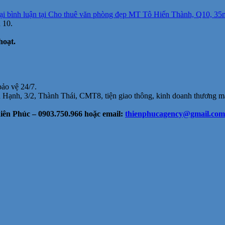
ại bình luận
tại Cho thuê văn phòng đẹp MT Tô Hiến Thành, Q10, 35m2
 10.
hoạt.
bảo vệ 24/7.
 Hạnh, 3/2, Thành Thái, CMT8, tiện giao thông, kinh doanh thương mạ
ên Phúc – 0903.750.966 hoặc email:
thienphucagency@gmail.com