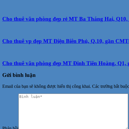
Cho thuê văn phòng đẹp rẻ MT Ba Tháng Hai, Q10, 1
Cho thuê vp đẹp MT Điện Biên Phủ, Q.10, gần CMT8,
Cho thuê văn phòng đẹp MT Đinh Tiên Hoàng, Q1, g
Gửi bình luận
Email của bạn sẽ không được hiển thị công khai.
Các trường bắt buộ
Phản hồi