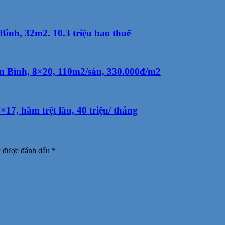
nh, 32m2. 10.3 triệu bao thuế
n Bình, 8×20, 110m2/sàn, 330.000đ/m2
17, hầm trệt lầu, 40 triệu/ tháng
c được đánh dấu
*