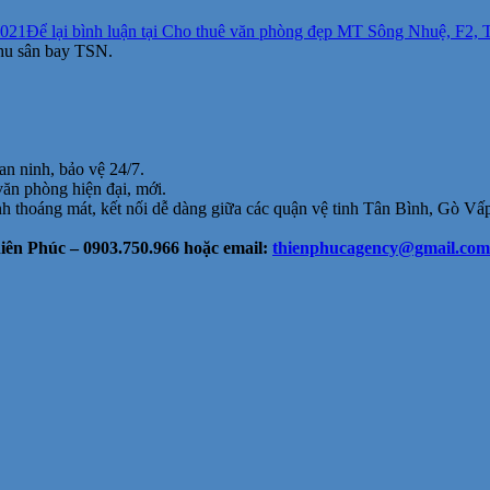
2021
Để lại bình luận
tại Cho thuê văn phòng đẹp MT Sông Nhuệ, F2, TB
hu sân bay TSN.
an ninh, bảo vệ 24/7.
văn phòng hiện đại, mới.
anh thoáng mát, kết nối dễ dàng giữa các quận vệ tinh Tân Bình, Gò Vấ
ên Phúc – 0903.750.966 hoặc email:
thienphucagency@gmail.com