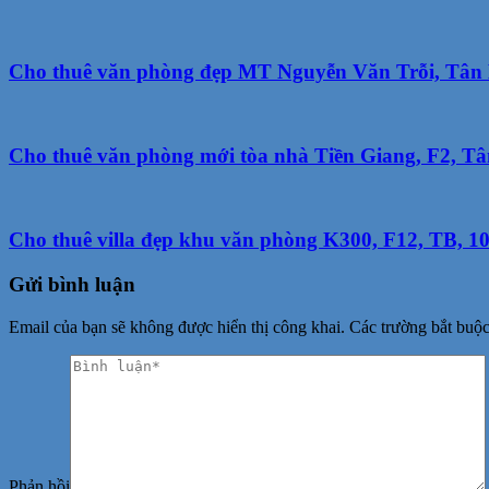
Cho thuê văn phòng đẹp MT Nguyễn Văn Trỗi, Tân Bì
Cho thuê văn phòng mới tòa nhà Tiền Giang, F2, Tâ
Cho thuê villa đẹp khu văn phòng K300, F12, TB, 10×
Gửi bình luận
Email của bạn sẽ không được hiển thị công khai.
Các trường bắt buộ
Phản hồi