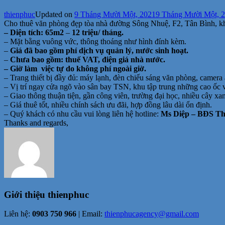
thienphuc
Updated on
9 Tháng Mười Một, 2021
9 Tháng Mười Một, 
Cho thuê văn phòng đẹp tòa nhà đường Sông Nhuệ, F2, Tân Bình, k
– Diện tích: 65m2
–
12 triệu/ tháng.
– Mặt bằng vuông vức, thông thoáng như hình đính kèm.
–
Giá đã bao gồm phí dịch vụ quản lý, nước sinh hoạt.
–
Chưa bao gồm: thuế VAT, điện giá nhà nước.
– Giờ làm việc tự do không phí ngoài giờ.
– Trang thiết bị đầy đủ: máy lạnh, đèn chiếu sáng văn phòng, camera 
– Vị trí ngay cửa ngõ vào sân bay TSN, khu tập trung những cao ốc 
– Giao thông thuận tiện, gần công viên, trường đại học, nhiều cây x
– Giá thuê tốt, nhiều chính sách ưu đãi, hợp đồng lâu dài ổn định.
– Quý khách có nhu cầu vui lòng liên hệ hotline:
Ms Diệp – BĐS Thi
Thanks and regards,
Giới thiệu
thienphuc
Liên hệ:
0903 750 966
| Email:
thienphucagency@gmail.com