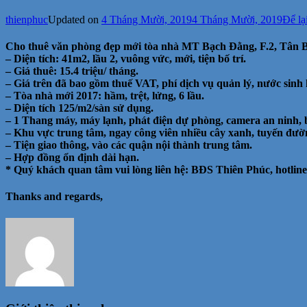
thienphuc
Updated on
4 Tháng Mười, 2019
4 Tháng Mười, 2019
Để lạ
Cho thuê văn phòng đẹp mới tòa nhà MT Bạch Đằng, F.2, Tân B
– Diện tích: 41m2, lầu 2, vuông vức, mới, tiện bố trí.
– Giá thuê: 15.4 triệu/ tháng.
– Giá trên đã bao gồm thuế VAT, phí dịch vụ quản lý, nước sinh 
– Tòa nhà mới 2017: hầm, trệt, lửng, 6 lầu.
– Diện tích 125/m2/sàn sử dụng.
– 1 Thang máy, máy lạnh, phát điện dự phòng, camera an ninh, b
– Khu vực trung tâm, ngay công viên nhiều cây xanh, tuyến đư
– Tiện giao thông, vào các quận nội thành trung tâm.
– Hợp đồng ổn định dài hạn.
* Quý khách quan tâm vui lòng liên hệ: BĐS Thiên Phúc, hotline
Thanks and regards,