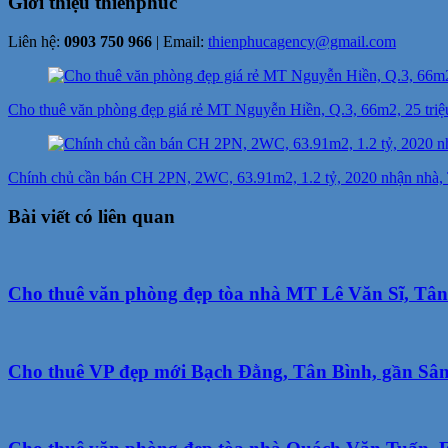
Giới thiệu
thienphuc
Liên hệ:
0903 750 966
| Email:
thienphucagency@gmail.com
Điều
hướng
Cho thuê văn phòng đẹp giá rẻ MT Nguyễn Hiền, Q.3, 66m2, 25 triệ
bài
viết
Chính chủ cần bán CH 2PN, 2WC, 63.91m2, 1.2 tỷ, 2020 nhận nhà
Bài viết có liên quan
Cho thuê văn phòng đẹp tòa nhà MT Lê Văn Sĩ, Tân 
Cho thuê VP đẹp mới Bạch Đằng, Tân Bình, gần Sâ