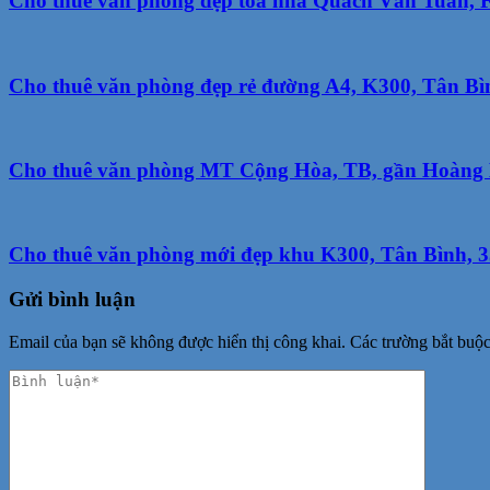
Cho thuê văn phòng đẹp tòa nhà Quách Văn Tuấn, F1
Cho thuê văn phòng đẹp rẻ đường A4, K300, Tân Bìn
Cho thuê văn phòng MT Cộng Hòa, TB, gần Hoàng 
Cho thuê văn phòng mới đẹp khu K300, Tân Bình, 35
Gửi bình luận
Email của bạn sẽ không được hiển thị công khai.
Các trường bắt buộ
Phản
hồi