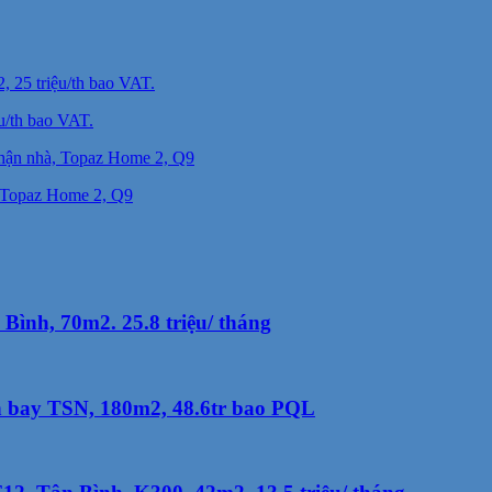
u/th bao VAT.
, Topaz Home 2, Q9
Bình, 70m2. 25.8 triệu/ tháng
n bay TSN, 180m2, 48.6tr bao PQL