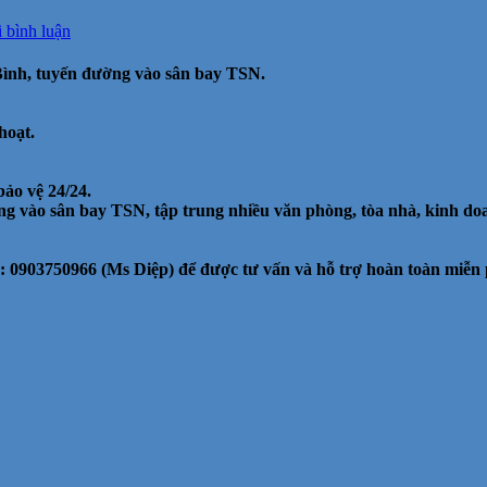
tại
i bình luận
Cho
thuê
ình, tuyến đường vào sân bay TSN.
văn
phòng
đẹp
hoạt.
MT
Bạch
Đằng,
ảo vệ 24/24.
Tân
ờng vào sân bay TSN, tập trung nhiều văn phòng, tòa nhà, kinh 
Bình,
41m2,
15.4
: 0903750966 (Ms Diệp) để được tư vấn và hỗ trợ hoàn toàn miễn 
triệu/tháng
bao
VAT.