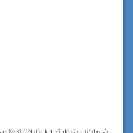
am Kỳ Khởi Nghĩa, kết nối dễ dàng từ khu sân