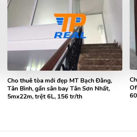
Ch
Cho thuê tòa mới đẹp MT Bạch Đằng,
Of
Tân Bình, gần sân bay Tân Sơn Nhất,
60
5mx22m, trệt 6L, 156 tr/th