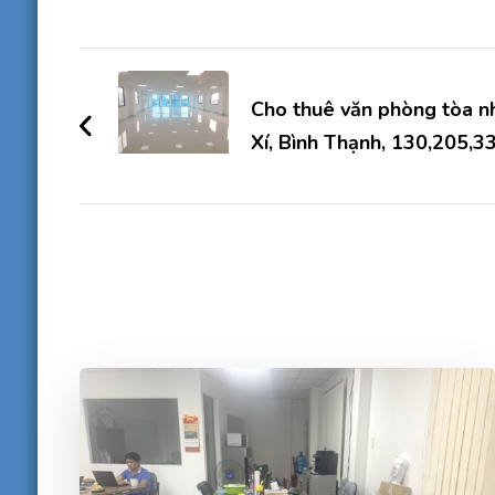
Điều
hướng
Cho thuê văn phòng tòa 
Xí, Bình Thạnh, 130,205,3
bài
viết