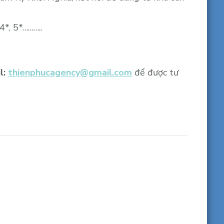
*, 5*………..
l:
thienphucagency@gmail.
com
để được tư