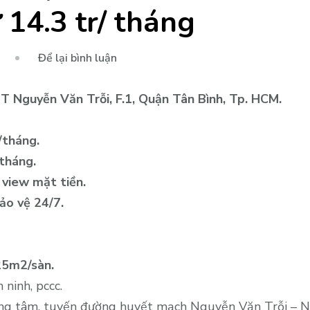
14.3 tr/ tháng
tại
Để lại bình luận
Cho
thuê
 Nguyễn Văn Trỗi, F.1, Quận Tân Bình, Tp. HCM.
văn
phòng
háng.
đẹp
háng.
MT
 view mặt tiền.
Nguyễn
ảo vệ 24/7.
Văn
Trỗi,
Tân
Bình,
125m2/sàn.
48m2
ninh, pccc.
và
rung tâm, tuyến đường huyết mạch Nguyễn Văn Trỗi – N