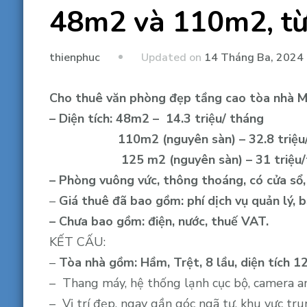
48m2 và 110m2, từ 
Updated on
14 Tháng Ba, 2024
thienphuc
Cho thuê văn phòng đẹp tầng cao tòa nhà MT
– Diện tích: 48m2 – 14.3 triệu/ tháng
110m2 (nguyên sàn) – 32.8 triệu/t
125 m2 (nguyên sàn) – 31 triệu/t
– Phòng vuông vức, thông thoáng, có cửa sổ,
–
Giá thuê
đã bao gồm: phí dịch vụ quản lý, b
– Chưa bao gồm: điện, nước, thuế VAT.
KẾT CẤU:
–
Tòa nhà gồm:
Hầm, Trệt, 8 lầu, diện tích 
– Thang máy, hệ thống lạnh cục bộ, camera an 
– Vị trí đẹp, ngay gần góc ngã tư, khu vực t