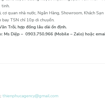
110m2,
tinh.
từ
i, cơ quan nhà nước, Ngân Hàng, Showroom, Khách Sạn 4
14.3
 bay TSN chỉ 10p di chuyển.
tr/
ăn Trỗi, hợp đồng lâu dài ổn định.
tháng
ne:
Ms Diệp – 0903.750.966 (Mobile – Zalo) hoặc emai
l:
thienphucagency@gmail.com