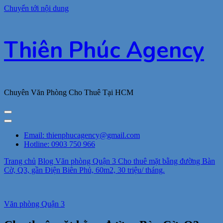
Chuyển tới nội dung
Thiên Phúc Agency
Chuyên Văn Phòng Cho Thuê Tại HCM
Email: thienphucagency@gmail.com
Hotline: 0903 750 966
Trang chủ
Blog
Văn phòng Quận 3
Cho thuê mặt bằng đường Bàn
Cờ, Q3, gần Điện Biên Phủ, 60m2, 30 triệu/ tháng.
Văn phòng Quận 3