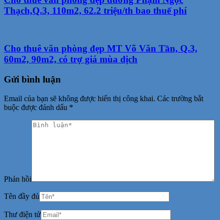
Thạch,Q.3, 110m2, 62.2 triệu/th bao thuế phí
Cho thuê văn phòng đẹp MT Võ Văn Tần, Q.3,
60m2, 90m2, có trợ giá mùa dịch
Gửi bình luận
Email của bạn sẽ không được hiển thị công khai.
Các trường bắt
buộc được đánh dấu
*
Phản hồi
Tên đầy đủ
Thư điện tử