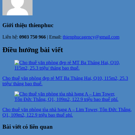
Giới thiệu
thienphuc
Liên hệ:
0903 750 966
| Email:
thienphucagency@gmail.com
Điều hướng bài viết
Cho thuê văn phòng đẹp rẻ MT Ba Tháng Hai, Q10, 115m2, 25.3
triệu/ tháng bao thuế.
Cho thuê văn phòng tòa nhà hạng A – Lim Tower, Tôn Đức Thắng,
Q1, 109m2, 122.9 triệu bao thuế phí.
Bài viết có liên quan