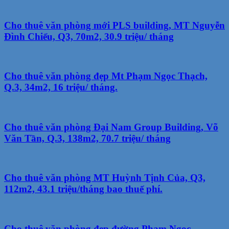
Cho thuê văn phòng mới PLS building, MT Nguyễn
Đình Chiểu, Q3, 70m2, 30.9 triệu/ tháng
Cho thuê văn phòng đẹp Mt Phạm Ngọc Thạch,
Q.3, 34m2, 16 triệu/ tháng.
Cho thuê văn phòng Đại Nam Group Building, Võ
Văn Tần, Q.3, 138m2, 70.7 triệu/ tháng
Cho thuê văn phòng MT Huỳnh Tịnh Của, Q3,
112m2, 43.1 triệu/tháng bao thuế phí.
Cho thuê văn phòng đẹp đường Phạm Ngọc