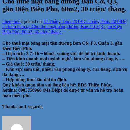
Cho thuê mặt bằng đường Bàn Cờ, Q3,
gần Điện Biên Phủ, 60m2, 30 triệu/ tháng.
thienphuc
Updated on
15 Tháng Tám, 2019
15 Tháng Tám, 2019
Để
lại bình luận
tại Cho thuê mặt bằng đường Bàn Cờ, Q3, gần Điện
Biên Phủ, 60m2, 30 triệu/ tháng.
Cho thuê mặt bằng mặt tiền đường Bàn Cờ, F3, Quận 3, gần
Điện Biên Phủ.
– Diện tích: 3.7×16 ~ 60m2, vuông vức dễ bố trí kinh doanh.
– Tiện kinh doanh mọi ngành nghề, làm văn phòng công ty…..
– Giá thuê: 30 triệu/ tháng.
– Khu vực sầm uất, nhiều văn phòng công ty, cừa hàng, dịch vụ
đa dạng….
– Hợp đồng thuê lâu dài ổn định.
Quý khách quan tâm vui lòng liên hệ: BĐS Thiên Phúc,
hotline: 0903750966 (Ms Diệp) để được tư vấn và hỗ trợ hoàn
toàn miễn phí.
Thanks and regards,