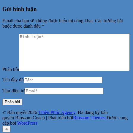
Gửi bình luận
Email của bạn sẽ không được hiển thị công khai.
Các trường bắt
buộc được đánh dấu
*
Phản hồi
Tên đầy đủ
Thư điện tử
© Bản quyền2026
Thiên Phúc Agency
. Đã đăng ký bản
quyền.
Blossom Coach | Phát triển bởi
Blossom Themes
.Được cung
cấp bởi
WordPress
.
➜