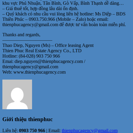
khu vực Phú Nhuận, Tân Bình, Gò Vấp, Bình Thạnh dễ dàng…
– Giá thuê tốt, hợp đồng lâu dài ổn định.
– Quý khách có nhu cầu vui lòng liên hệ hotline: Ms Diệp – BĐS
Thiên Phúc – 0903.750.966 (Mobile – Zalo) hoặc email:
thienphucagency@gmail.com để được tư vấn hoàn toàn miễn phí.
Thanks and regards,
——————————–
Thao Diep, Nguyen (Ms) – Office leasing Agent
Thien Phuc Real Estate Agency Co., LTD
Hotline: (84-028) 903 750 966
Emai: diep.nguyen@thienphucagency.com /
thienphucagency@gmail.com
Web: www.thienphucagency.com
Giới thiệu
thienphuc
Liên hệ:
0903 750 966
| Email:
thienphucagency@gmail.com