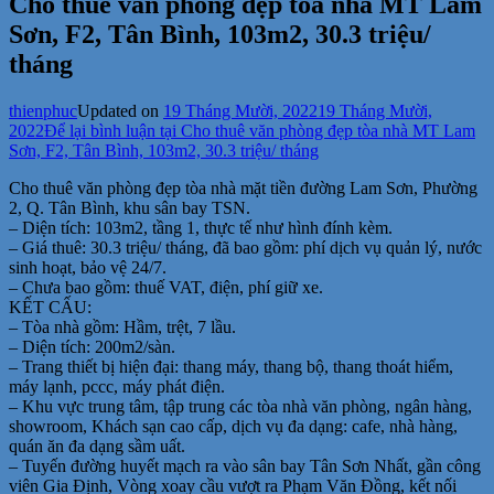
Cho thuê văn phòng đẹp tòa nhà MT Lam
Sơn, F2, Tân Bình, 103m2, 30.3 triệu/
tháng
thienphuc
Updated on
19 Tháng Mười, 2022
19 Tháng Mười,
2022
Để lại bình luận
tại Cho thuê văn phòng đẹp tòa nhà MT Lam
Sơn, F2, Tân Bình, 103m2, 30.3 triệu/ tháng
Cho thuê văn phòng đẹp tòa nhà mặt tiền đường Lam Sơn, Phường
2, Q. Tân Bình, khu sân bay TSN.
– Diện tích: 103m2, tầng 1, thực tế như hình đính kèm.
– Giá thuê: 30.3 triệu/ tháng, đã bao gồm: phí dịch vụ quản lý, nước
sinh hoạt, bảo vệ 24/7.
– Chưa bao gồm: thuế VAT, điện, phí giữ xe.
KẾT CẤU:
– Tòa nhà gồm: Hầm, trệt, 7 lầu.
– Diện tích: 200m2/sàn.
– Trang thiết bị hiện đại: thang máy, thang bộ, thang thoát hiểm,
máy lạnh, pccc, máy phát điện.
– Khu vực trung tâm, tập trung các tòa nhà văn phòng, ngân hàng,
showroom, Khách sạn cao cấp, dịch vụ đa dạng: cafe, nhà hàng,
quán ăn đa dạng sầm uất.
– Tuyến đường huyết mạch ra vào sân bay Tân Sơn Nhất, gần công
viên Gia Định, Vòng xoay cầu vượt ra Phạm Văn Đồng, kết nối