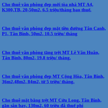
Cho thuê văn phòng đẹp mới tòa nhà MT A4,
K300,TB, 20-50m2, 6.5 triệu/tháng bao thuế.
Cho thuê văn phòng đẹp mặt tiền đường Tân Canh,
P1, Tân Bình, 50m2, 10.5 triệu/ tháng
Cho thuê văn phòng tầng trệt MT Lê Văn Huân,
Tân Bình, 80m2, 19.8 triệu/ tháng.
Cho thuê văn phòng đẹp MT Cộng Hòa, Tân Bình,
36m2,48m2, 84m2, từ 5 triệu/ tháng.
Cho thuê mặt bằng trệt MT Cửu Long, Tân Bình,
gần sân bay, 130m2, 60 triệu đã thuế phí