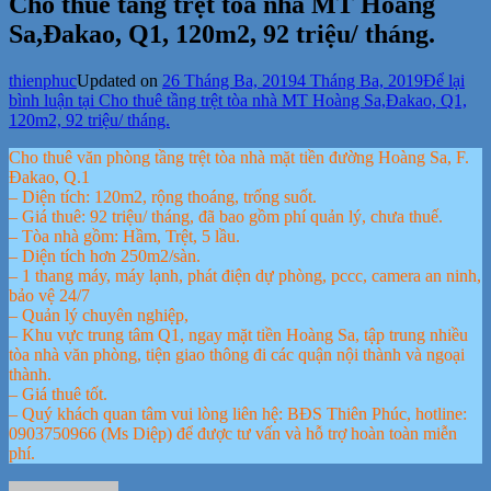
Cho thuê tầng trệt tòa nhà MT Hoàng
Sa,Đakao, Q1, 120m2, 92 triệu/ tháng.
thienphuc
Updated on
26 Tháng Ba, 2019
4 Tháng Ba, 2019
Để lại
bình luận
tại Cho thuê tầng trệt tòa nhà MT Hoàng Sa,Đakao, Q1,
120m2, 92 triệu/ tháng.
Cho thuê văn phòng tầng trệt tòa nhà mặt tiền đường Hoàng Sa, F.
Đakao, Q.1
– Diện tích: 120m2, rộng thoáng, trống suốt.
– Giá thuê: 92 triệu/ tháng, đã bao gồm phí quản lý, chưa thuế.
– Tòa nhà gồm: Hầm, Trệt, 5 lầu.
– Diện tích hơn 250m2/sàn.
– 1 thang máy, máy lạnh, phát điện dự phòng, pccc, camera an ninh,
bảo vệ 24/7
– Quản lý chuyên nghiệp,
– Khu vực trung tâm Q1, ngay mặt tiền Hoàng Sa, tập trung nhiều
tòa nhà văn phòng, tiện giao thông đi các quận nội thành và ngoại
thành.
– Giá thuê tốt.
– Quý khách quan tâm vui lòng liên hệ: BĐS Thiên Phúc, hotline:
0903750966 (Ms Diệp) để được tư vấn và hỗ trợ hoàn toàn miễn
phí.