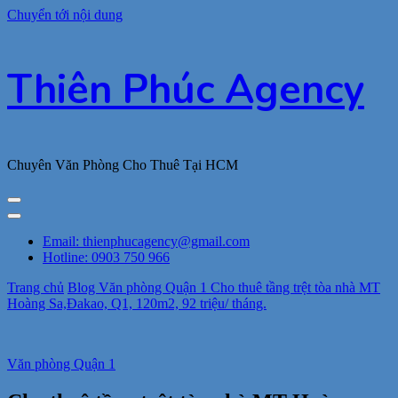
Chuyển tới nội dung
Thiên Phúc Agency
Chuyên Văn Phòng Cho Thuê Tại HCM
Email: thienphucagency@gmail.com
Hotline: 0903 750 966
Trang chủ
Blog
Văn phòng Quận 1
Cho thuê tầng trệt tòa nhà MT
Hoàng Sa,Đakao, Q1, 120m2, 92 triệu/ tháng.
Văn phòng Quận 1